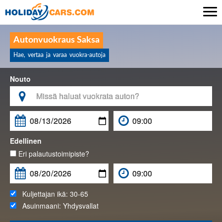

Autonvuokraus Saksa
Hae, vertaa ja varaa vuokra-autoja
Nouto

Edellinen
Eri palautustoimipiste?
Kuljettajan ikä:
30-65
Asuinmaani:
Yhdysvallat