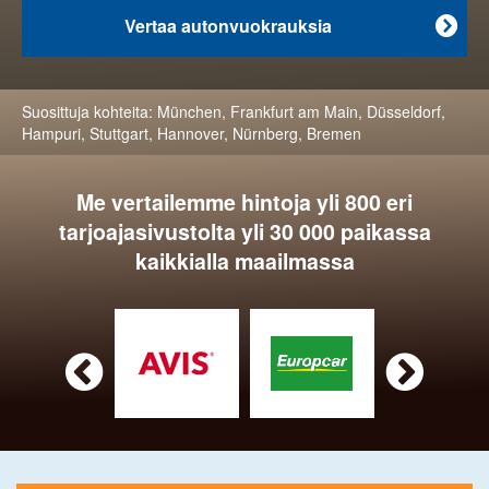
Vertaa autonvuokrauksia

Suosittuja kohteita:
München
,
Frankfurt am Main
,
Düsseldorf
,
Hampuri
,
Stuttgart
,
Hannover
,
Nürnberg
,
Bremen
Me vertailemme hintoja yli 800 eri
tarjoajasivustolta yli 30 000 paikassa
kaikkialla maailmassa

