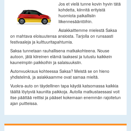
Jos et vielä tunne kovin hyvin tätä
kohdetta, kiinnitä erityistä
huomiota paikallisiin
liikennesääntöihin.
Asiakkaittemme mielestä Saksa
on mahtava eloisuutensa ansiosta. Tarjolla on runsaasti
festivaaleja ja kulttuuritapahtumia.
Saksa tunnetaan rauhallisena matkakohteena. Nouse
autoon, jätä kiireinen elämä taaksesi ja tutustu kaikkein
kauneimpiin paikkoihin ja salaisuuksiin.
Autonvuokraus kohteessa Saksa? Meistä se on hieno
yhdistelmä, ja asiakkaamme ovat samaa mieltä.
Vuokra-auto on täydellinen tapa käydä katsomassa kaikkia
täältä löytyviä kauniita paikkoja. Autolla matkustaessasi voit
itse päättää reittisi ja pääset kokemaan enemmän rajoitetun
ajan puitteissa.