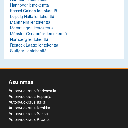
Hannover lentokenttä
Kassel Calden lentokenttä
Leipzig Halle lentokenttä
Mannheim lentokenttä
Memmingen lentokenttä
Münster Osnabrück lentokenttä
Nurnberg lentokenttä
Rostock Laage lentokenttä
Stuttgart lentokenttä
Asuinmaa
Autonvuokraus Yhdysvallat
Autonvuokraus Espanja
Autonvuokraus Italia
Autonvuokraus Kreikka
Autonvuokraus Saksa
Autonvuokraus Kroatia