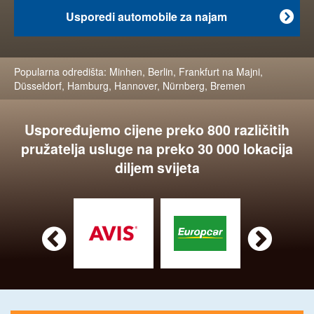
Usporedi automobile za najam

Popularna odredišta:
Minhen
,
Berlin
,
Frankfurt na Majni
,
Düsseldorf
,
Hamburg
,
Hannover
,
Nürnberg
,
Bremen
Uspoređujemo cijene preko 800 različitih
pružatelja usluge na preko 30 000 lokacija
diljem svijeta

