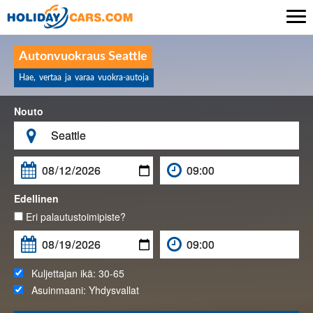

Autonvuokraus Seattle
Hae, vertaa ja varaa vuokra-autoja
Nouto

Edellinen
Eri palautustoimipiste?
Kuljettajan ikä:
30-65
Asuinmaani:
Yhdysvallat