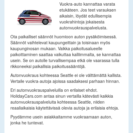
Vuokra-auto kannattaa varata
etukäteen. Jos teet varauksen
aikaisin, löydät edullisempia
vuokrahintoja jokaisesta
autonvuokrauspalvelusta.
Ota paikalliset säännöt huomioon auton pysäköimisessä.
Säännöt vaihtelevat kaupungeittain ja toisinaan myös
kaupunginosan mukaan. Vaikka paikoitusalueelle
paikoittaminen saattaa vaikuttaa kalliimmalta, se kannattaa
usein. Se on autolle turvallisempaa etkä ole vaarassa tulla
rikkoneeksi paikallisia paikoitussääntöjä.
Autonvuokraus kohteessa Seattle ei ole välttämättä kallista.
Vertaile vuokra-autoja ajoissa saadaksesi parhaan hinnan.
Eri autonvuokrauspalveluilla on erilaiset ehdot.
HolidayCars.com antaa sinun vertailla kätevästi kaikkia
autonvuokrauspalveluita kohteessa Seattle, niiden
reaaliaikaisia käytettävissä olevia autoja ja erilaisia ehtoja.
Pyydämme usein asiakkaitamme vuokraamaan auton,
jonka he tuntevat.