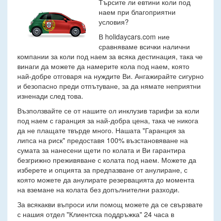
Търсите ли евтини коли под
наем при благоприятни
условия?
В holidaycars.com ние
сравняваме всички налични
компании за коли под наем за всяка дестинация, така че
винаги да можете да намерите кола под наем, която
най-добре отговаря на нуждите Ви. Ангажирайте сигурно
и безопасно преди отпътуване, за да нямате неприятни
изненади след това.
Възползвайте се от нашите ол инклузив тарифи за коли
под наем с гаранция за най-добра цена, така че никога
да не плащате твърде много. Нашата "Гаранция за
липса на риск" предоставя 100% възстановяване на
сумата за нанесени щети по колата и Ви гарантира
безгрижно преживяване с колата под наем. Можете да
изберете и опцията за предпазване от анулиране, с
която можете да анулирате резервацията до момента
на вземане на колата без допълнителни разходи.
За всякакви въпроси или помощ можете да се свързвате
с нашия отдел "Клиентска поддръжка" 24 часа в