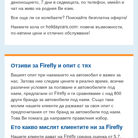
денонощието, 7 дни в седмицата, по телефон, имейл и
чат на живо на родния Ви език.
Все още ли се колебаете? Поискайте безплатна оферта!
Наемете кола от holidaycars.com: повече възможности,
по-евтини цени и отлично обслужване!
Отзиви за Firefly и опит с тях
Вашият опит при наемането на автомобил е важен за
нас. Затова ние следим цените в реално време, всички
различни условия за ползване и автомобилите под
наем, предлагани от Firefly и ги сравняваме с над 800
други бранда за автомобили под наем. Също така
молим нашите клиенти да разкажат за своя опит с
предпочитания от тях бранд за автомобили под наем.
Това Ви помага да направите правилния избор.
Ето какво мислят клиентите ни за Firefly
Нашите клиенти дават на Firefly средна оценка от 5.7.