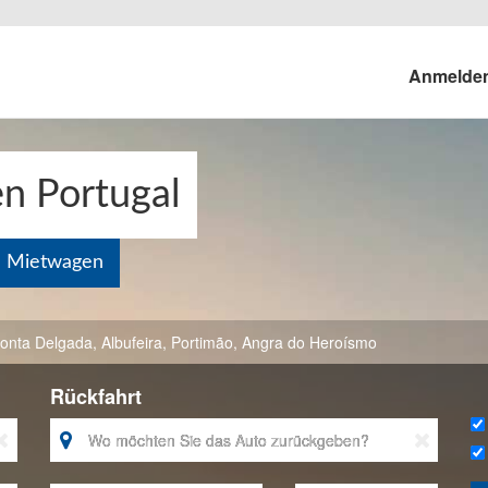
Anmelde
n Portugal
n Mietwagen
onta Delgada
,
Albufeira
,
Portimão
,
Angra do Heroísmo
Rückfahrt


