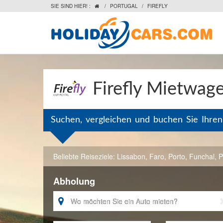
SIE SIND HIER! :
/
PORTUGAL
/
FIREFLY

Firefly Mietwage
Suchen, vergleichen und buchen Sie Ihre
Beliebte Reiseziele:
Lissabon
,
Faro
,
Porto
,
Funchal
,
P
Abholung
