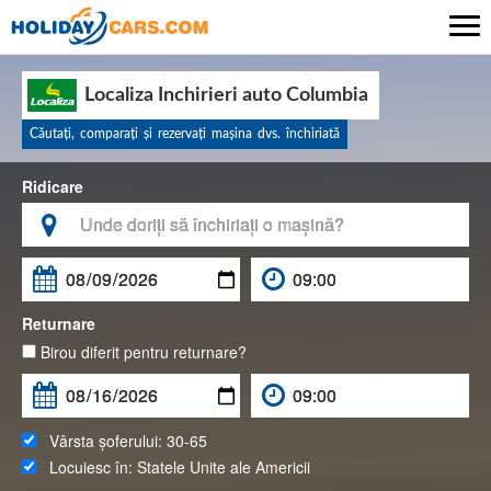

Localiza Inchirieri auto Columbia
Căutaţi, comparaţi şi rezervaţi maşina dvs. închiriată
Ridicare

Returnare
Birou diferit pentru returnare?
Vârsta șoferului:
30-65
Locuiesc în:
Statele Unite ale Americii