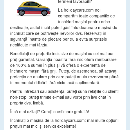
termeni favorabili?
La holidaycars.com noi
comparăm toate companiile de
închirieri maşini pentru orice
destinaţie, astfel încât puteţi găsi întotdeauna o maşină de
închiriat care se potriveşte nevoilor dvs. Rezervaţi în
siguranţă înainte de plecare pentru a evita surprizele
neplăcute mai târziu.
Beneficiaţi de preţurile inclusive de maşini cu cel mai bun
preţ garantat. Garanţia noastră fără risc oferă rambursare
de 100% a sumei în plus şi vă oferă o experienţă de
închiriere maşini fără griji. Puteţi, de asemenea, să activaţi
protecţia de anulare prin care puteţi anula rezervarea până
în momentul ridicării fără nicio taxă suplimentară.
Pentru întrebări sau asistenţă, puteţi suna relaţiile cu clienţii
non-stop, puteţi trimite e-mail sau vorbi prin live chat în
propria dvs. limbă.
Încă mai ezitaţi? Cereţi o estimare gratuită!
Închiriaţi o maşină de la holidaycars.com: mai multe opţiuni,
preţuri mai mici şi servicii excelente!