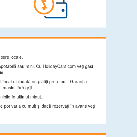
tiere locale.
apotabilă sau mini. Cu HolidayCars.com veţi găsi
ie.
l încât niciodată nu plătiţi prea mult. Garanţia
maşini fără griji.
ibile în ultimul minut.
e pot varia cu mult şi dacă rezervaţi în avans veţi