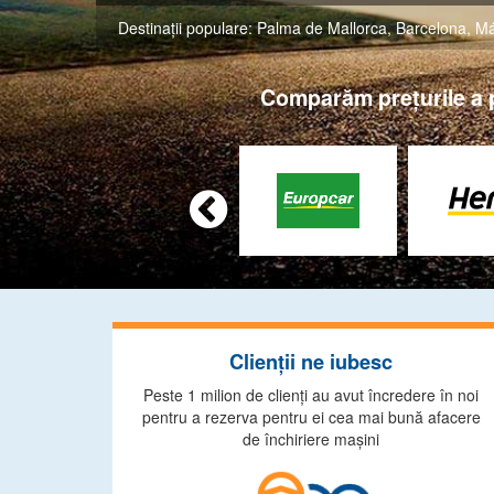
Destinaţii populare:
Palma de Mallorca
,
Barcelona
,
Má
Comparăm preţurile a pe

Clienţii ne iubesc
Peste 1 milion de clienţi au avut încredere în noi
pentru a rezerva pentru ei cea mai bună afacere
de închiriere maşini