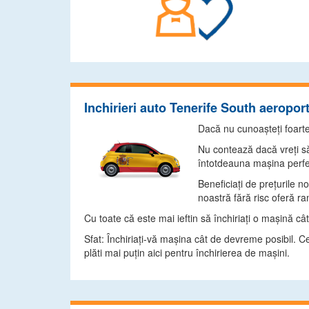
Inchirieri auto Tenerife South aeropor
Dacă nu cunoaşteţi foarte 
Nu contează dacă vreţi să
întotdeauna maşina perfec
Beneficiaţi de preţurile n
noastră fără risc oferă ra
Cu toate că este mai ieftin să închiriaţi o maşină câ
Sfat: Închiriaţi-vă maşina cât de devreme posibil. Ce
plăti mai puţin aici pentru închirierea de maşini.