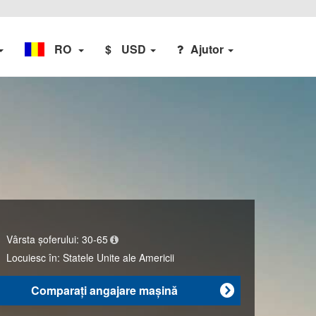
RO
$
USD
Ajutor
Vârsta șoferului:
30-65
Locuiesc în:
Statele Unite ale Americii
Comparaţi angajare maşină
