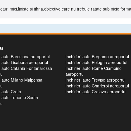
turi mici,liniste si tihna,obiective care nu trebuie ratate sub nicio forma.
ia
ri auto Barcelona aeroportul
Inchirieri auto Bergamo aeroportul
ri auto Lisabona aeroportul
Inchirieri auto Bologna aeroportul
ri auto Catania Fontanarossa
Inchirieri auto Rome Ciampino
ul
aeroportul
ri auto Milano Malpensa
Inchirieri auto Treviso aeroportul
ul
Inchirieri auto Charleroi aeroportul
ri auto Creta
Inchirieri auto Craiova aeroportul
ri auto Tenerife South
ul