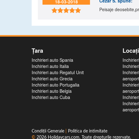
Cezar S.
spune:
18-03-2018
Peisaje deosebite,pre

Ţara
Locaţ
Inchirieri auto Spania
Inchirie
Inchirieri auto Italia
Inchirie
Inchirieri auto Regatul Unit
Inchirie
Inchirieri auto Grecia
aeroport
Inchirieri auto Portugalia
Inchirie
Inchirieri auto Belgia
aeroport
Inchirieri auto Cuba
Inchirie
Inchirie
aeroport
Condiţii Generale
|
Politica de intimitate
©
2026
Holidaycars.com
. Toate drepturile rezervate.