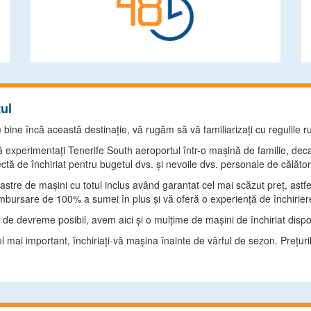
tul
bine încă această destinaţie, vă rugăm să vă familiarizaţi cu regulile ru
 experimentaţi Tenerife South aeroportul într-o maşină de familie, dec
tă de închiriat pentru bugetul dvs. şi nevoile dvs. personale de călător
oastre de maşini cu totul inclus având garantat cel mai scăzut preţ, astfe
mbursare de 100% a sumei în plus şi vă oferă o experienţă de închiriere 
t de devreme posibil, avem aici şi o mulţime de maşini de închiriat dispon
l mai important, închiriaţi-vă maşina înainte de vârful de sezon. Preţuril