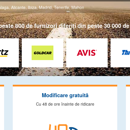
laga
,
Alicante
,
Ibiza
,
Madrid
,
Tenerife
,
Mahon
ste 800 de furnizori diferiţi din peste 30 000 de 
Modificare gratuită
Cu 48 de ore înainte de ridicare