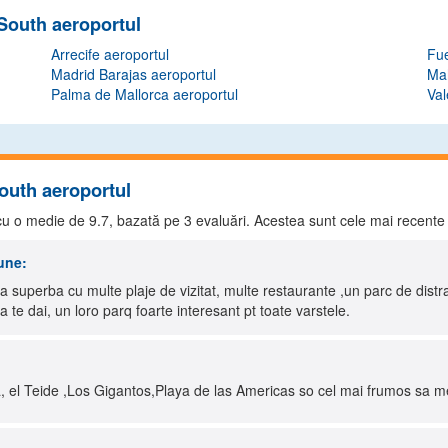
 South aeroportul
Arrecife aeroportul
Fue
Madrid Barajas aeroportul
Ma
Palma de Mallorca aeroportul
Val
South aeroportul
l cu o medie de
9.7
, bazată pe
3
evaluări. Acestea sunt cele mai recente
une:
la superba cu multe plaje de vizitat, multe restaurante ,un parc de dist
 te dai, un loro parq foarte interesant pt toate varstele.
la, el Teide ,Los Gigantos,Playa de las Americas so cel mai frumos sa merg