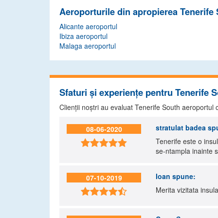
Aeroporturile din apropierea Tenerife
Alicante aeroportul
Ibiza aeroportul
Malaga aeroportul
Sfaturi și experiențe pentru Tenerife 
Clienții noștri au evaluat Tenerife South aeroportu
stratulat badea
sp
08-06-2020
Tenerife este o insu

se-ntampla inainte sa
Ioan
spune:
07-10-2019
Merita vizitata insu
