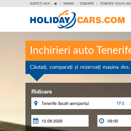
SUNTEŢI AICI! :
/
SPANIA
/
TENERIFE
/
TENERIFE SOUTH A

Inchirieri auto Teneri
Căutaţi, comparaţi şi rezervaţi maşina dvs. 
Ridicare

TFS

