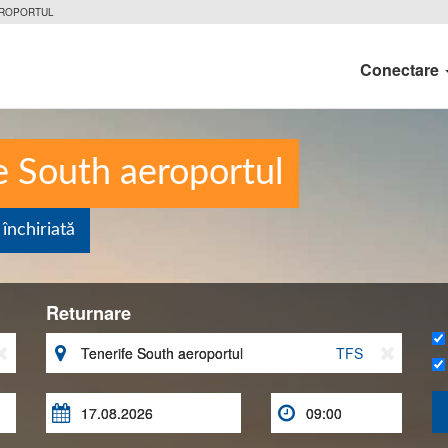
EROPORTUL
Conectare
fe South aeroportul
închiriată
Returnare


TFS


