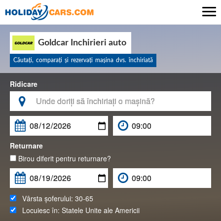

Goldcar Inchirieri auto
Căutaţi, comparaţi şi rezervaţi maşina dvs. închiriată
Ridicare

Returnare
Birou diferit pentru returnare?
Vârsta șoferului:
30-65
Locuiesc în:
Statele Unite ale Americii