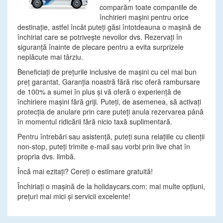
comparăm toate companiile de
închirieri maşini pentru orice
destinaţie, astfel încât puteţi găsi întotdeauna o maşină de
închiriat care se potriveşte nevoilor dvs. Rezervaţi în
siguranţă înainte de plecare pentru a evita surprizele
neplăcute mai târziu.
Beneficiaţi de preţurile inclusive de maşini cu cel mai bun
preţ garantat. Garanţia noastră fără risc oferă rambursare
de 100% a sumei în plus şi vă oferă o experienţă de
închiriere maşini fără griji. Puteţi, de asemenea, să activaţi
protecţia de anulare prin care puteţi anula rezervarea până
în momentul ridicării fără nicio taxă suplimentară.
Pentru întrebări sau asistenţă, puteţi suna relaţiile cu clienţii
non-stop, puteţi trimite e-mail sau vorbi prin live chat în
propria dvs. limbă.
Încă mai ezitaţi? Cereţi o estimare gratuită!
Închiriaţi o maşină de la holidaycars.com: mai multe opţiuni,
preţuri mai mici şi servicii excelente!