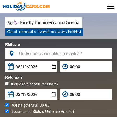

Firefly Inchirieri auto Grecia
Căutaţi, comparaţi şi rezervaţi maşina dvs. închiriată
Ridicare

Returnare
Birou diferit pentru returnare?
Vârsta șoferului:
30-65
Locuiesc în:
Statele Unite ale Americii