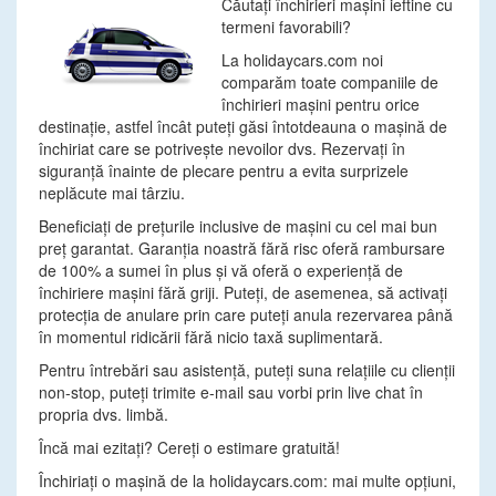
Căutaţi închirieri maşini ieftine cu
termeni favorabili?
La holidaycars.com noi
comparăm toate companiile de
închirieri maşini pentru orice
destinaţie, astfel încât puteţi găsi întotdeauna o maşină de
închiriat care se potriveşte nevoilor dvs. Rezervaţi în
siguranţă înainte de plecare pentru a evita surprizele
neplăcute mai târziu.
Beneficiaţi de preţurile inclusive de maşini cu cel mai bun
preţ garantat. Garanţia noastră fără risc oferă rambursare
de 100% a sumei în plus şi vă oferă o experienţă de
închiriere maşini fără griji. Puteţi, de asemenea, să activaţi
protecţia de anulare prin care puteţi anula rezervarea până
în momentul ridicării fără nicio taxă suplimentară.
Pentru întrebări sau asistenţă, puteţi suna relaţiile cu clienţii
non-stop, puteţi trimite e-mail sau vorbi prin live chat în
propria dvs. limbă.
Încă mai ezitaţi? Cereţi o estimare gratuită!
Închiriaţi o maşină de la holidaycars.com: mai multe opţiuni,