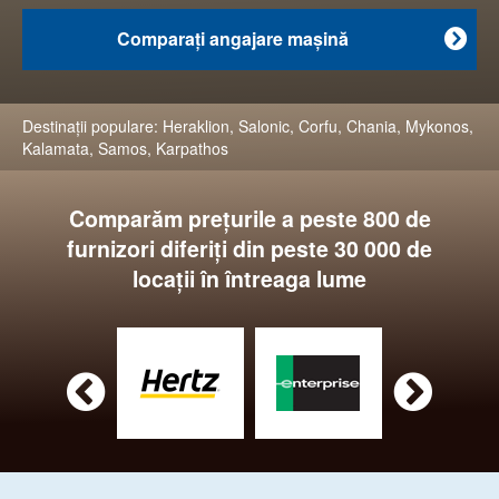
Comparaţi angajare maşină

Destinaţii populare:
Heraklion
,
Salonic
,
Corfu
,
Chania
,
Mykonos
,
Kalamata
,
Samos
,
Karpathos
Comparăm preţurile a peste 800 de
furnizori diferiţi din peste 30 000 de
locaţii în întreaga lume

