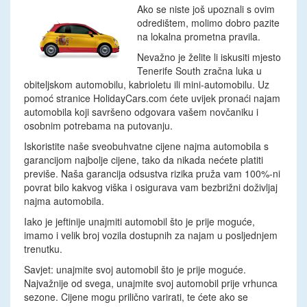
Ako se niste još upoznali s ovim
odredištem, molimo dobro pazite
na lokalna prometna pravila.
Nevažno je želite li iskusiti mjesto
Tenerife South zračna luka u
obiteljskom automobilu, kabrioletu ili mini-automobilu. Uz
pomoć stranice HolidayCars.com ćete uvijek pronaći najam
automobila koji savršeno odgovara vašem novčaniku i
osobnim potrebama na putovanju.
Iskoristite naše sveobuhvatne cijene najma automobila s
garancijom najbolje cijene, tako da nikada nećete platiti
previše. Naša garancija odsustva rizika pruža vam 100%-ni
povrat bilo kakvog viška i osigurava vam bezbrižni doživljaj
najma automobila.
Iako je jeftinije unajmiti automobil što je prije moguće,
imamo i velik broj vozila dostupnih za najam u posljednjem
trenutku.
Savjet: unajmite svoj automobil što je prije moguće.
Najvažnije od svega, unajmite svoj automobil prije vrhunca
sezone. Cijene mogu prilično varirati, te ćete ako se