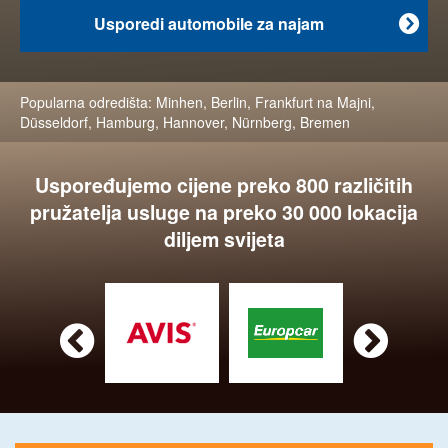
Usporedi automobile za najam

Popularna odredišta:
Minhen
,
Berlin
,
Frankfurt na Majni
,
Düsseldorf
,
Hamburg
,
Hannover
,
Nürnberg
,
Bremen
Uspoređujemo cijene preko 800 različitih
pružatelja usluge na preko 30 000 lokacija
diljem svijeta

