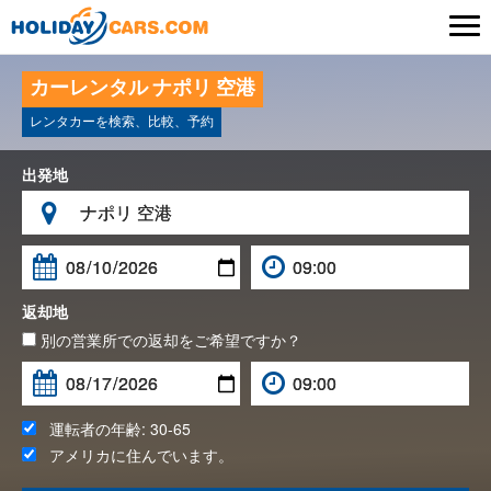

カーレンタル ナポリ 空港
レンタカーを検索、比較、予約
出発地

返却地
別の営業所での返却をご希望ですか？
運転者の年齢:
30-65
アメリカ
に住んでいます。