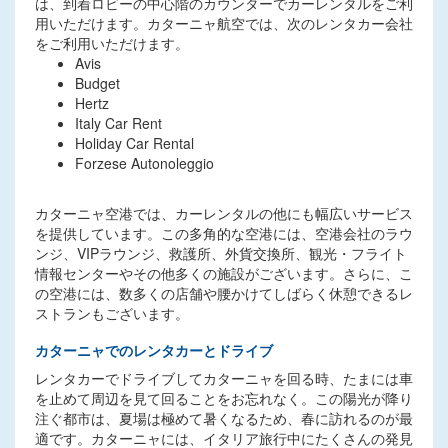
は、到着ロビーの中心階のカウンターでカーレンタルをご利
用いただけます。カターニャ航空では、次のレンタカー会社
をご利用いただけます。
Avis
Budget
Hertz
Italy Car Rent
Holiday Car Rental
Forzese Autonoleggio
カターニャ空港では、カーレンタルの他にも幅広いサービス
を提供しています。この多角的な空港には、空港会社のラウ
ンジ、VIPラウンジ、救護所、外貨交換所、観光・フライト
情報センターやその他多くの施設がございます。さらに、こ
の空港には、数多くの店舗や腰かけてしばらく休憩できるレ
ストランもございます。
カターニャでのレンタカーとドライブ
レンタカーでドライブしてカターニャを回る時、たまには車
を止めて周辺を見て回ることをお忘れなく。この陽光が降り
注ぐ都市は、夏場は極めて暑くなるため、春に訪れるのが最
適です。カターニャには、イタリア旅行中にたくさんの発見