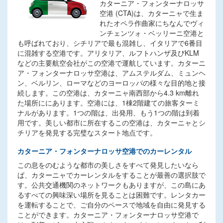
カターニア・フォンターナロッサ
空港 (CTA)は、カターニャで生ま
れたオペラ作曲家にちなんでヴィ
ンチェンツォ・ベッリーニ空港と
も呼ばれており、シチリアで最も混雑し、イタリアで6番目
に混雑する空港です。アリタリア、ルフトハンザ及びKLM
などの主要航空会社がこの空港で運航しています。カターニ
ア・フォンターナロッサ空港は、アムステルダム、ミュンヘ
ン、ベルリン、ローマなどのヨーロッパの様々な目的地と接
続します。この空港は、カターニャ南西部から4.3 km離れ
た場所ににあります。空港には、1棟2階建ての旅客ターミ
ナルがあります。1つの階は、出発用、もう1つの階は到着
用です。美しい都市に所在するこの空港は、カターニャとシ
チリアを発見する完璧なスタート地点です。
カターニア・フォンターナロッサ空港でのカーレンタル
この息をのむような都市の美しさをすべて発見したいなら
ば、カターニャでカーレンタルをすることが最善の選択肢で
す。公共交通機関のネットワークもありますが、この島にあ
るすべての興味深い場所を見ることは困難です。レンタカー
を運転することで、ご自分のペースで地域を自由に発見する
ことができます。カターニア・フォンターナロッサ空港で