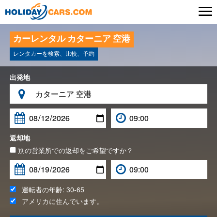

カーレンタル カターニア 空港
レンタカーを検索、比較、予約
出発地

返却地
別の営業所での返却をご希望ですか？
運転者の年齢:
30-65
アメリカ
に住んでいます。