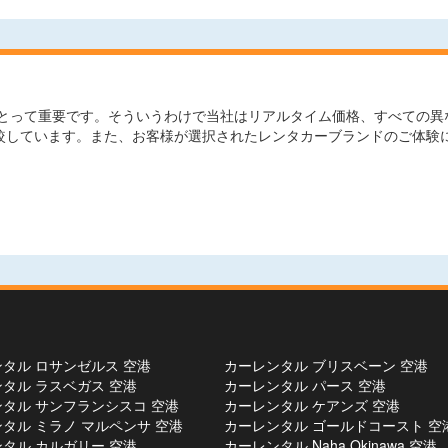
って重要です。そういうわけで当社はリアルタイム価格、すべての異なる
比較しています。また、お客様が選択されたレンタカーブランドのご体験
タル ロサンゼルス 空港
カーレンタル ブリスベーン 空港
タル ラスベガス 空港
カーレンタル パース 空港
タル サンフランシスコ 空港
カーレンタル ケアンズ 空港
タル ミラノ マルペンサ 空港
カーレンタル ゴールドコースト 空
タル カルガリー 空港
カーレンタル Naha Okinawa 空港