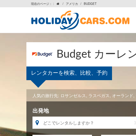
現在のページ： :
/
アメリカ
/
BUDGET

Budget カー
レンタカーを検索、比較、予約
人気の旅行先:
ロサンゼルス
,
ラスベガス
,
オーランド
,
出発地
