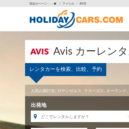
現在のページ： :
/
アメリカ
/
AVIS

Avis カーレン
レンタカーを検索、比較、予約
人気の旅行先:
ロサンゼルス
,
ラスベガス
,
オーランド
,
出発地
