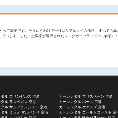
とって重要です。そういうわけで当社はリアルタイム価格、すべての異な
較しています。また、お客様が選択されたレンタカーブランドのご体験に
タル ロサンゼルス 空港
カーレンタル ブリスベーン 空港
タル ラスベガス 空港
カーレンタル パース 空港
タル サンフランシスコ 空港
カーレンタル ケアンズ 空港
タル ミラノ マルペンサ 空港
カーレンタル ゴールドコースト 空
タル カルガリー 空港
カーレンタル Naha Okinawa 空港