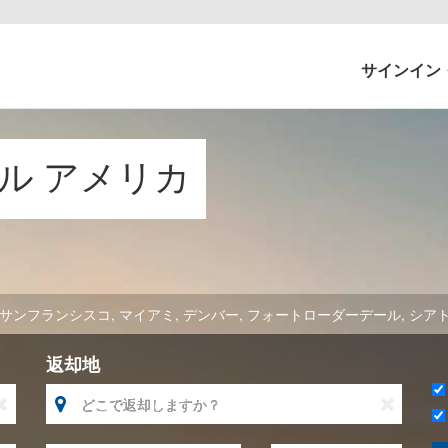
サインイン
タル アメリカ
サンフランシスコ
,
マイアミ
,
デンバー
,
フォートローダーデール
,
シア
返却地


