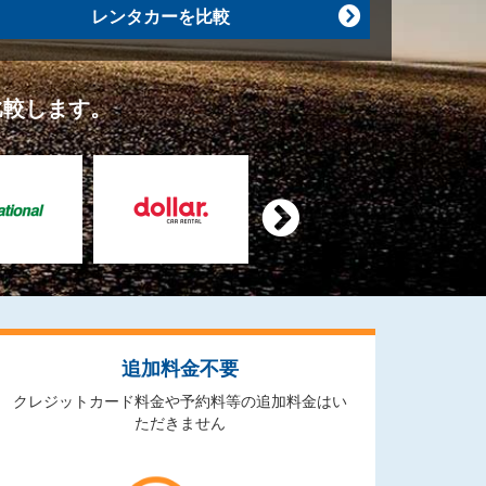
レンタカーを比較

比較します。

追加料金不要
クレジットカード料金や予約料等の追加料金はい
ただきません