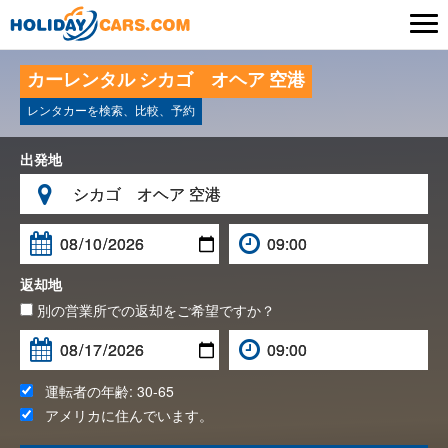

カーレンタル シカゴ オヘア 空港
レンタカーを検索、比較、予約
出発地

返却地
別の営業所での返却をご希望ですか？
運転者の年齢:
30-65
アメリカ
に住んでいます。