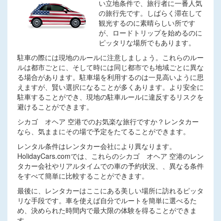
い立地条件で、旅行者に一番人気
の旅行先です。しばらく滞在して
観光するのに素晴らしい所です
が、ロードトリップを始めるのに
ピッタリな場所でもあります。
駐車の際には現地のルールに注意しましょう。これらのルー
ルは都市ごとに、そして時には同じ都市でも地域ごとに異な
る場合があります。駐車場を利用するのは一見高いように思
えますが、賢い選択になることが多くあります。より安全に
駐車することができ、現地の駐車ルールに違反するリスクを
避けることができます。
シカゴ オヘア 空港でのお気楽な旅行ですか？レンタカー
なら、気ままにその場で予定をたてることができます。
レンタル条件はレンタカー会社により異なります。
HolidayCars.comでは、これらのシカゴ オヘア 空港のレン
タカー会社やリアルタイムでの車の予約状況、、異なる条件
をすべて簡単に比較することができます。
最後に、レンタカーはここにある美しい場所に訪れるピッタ
リな手段です。車を使えば自分でルートを簡単に選べるた
め、決められた時間内で最大限の体験を得ることができま
す。