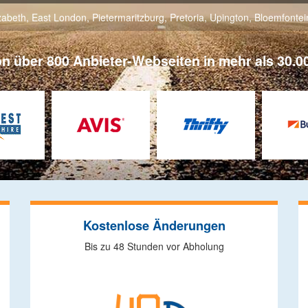
izabeth
,
East London
,
Pietermaritzburg
,
Pretoria
,
Upington
,
Bloemfontei
on über 800 Anbieter-Webseiten in mehr als 30.00
Kostenlose Änderungen
Bis zu 48 Stunden vor Abholung