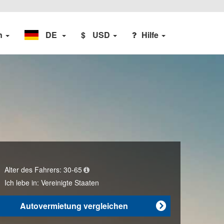
n
DE
$
USD
Hilfe
Alter des Fahrers:
30-65
Ich lebe in:
Vereinigte Staaten
Autovermietung vergleichen
