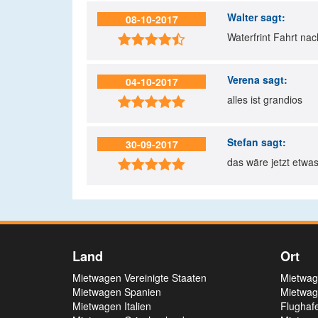
Walter
sagt:
08-10-2017
Waterfrint Fahrt na

Verena
sagt:
04-10-2017
alles ist grandios

Stefan
sagt:
30-09-2017
das wäre jetzt etwas 

Land
Ort
Mietwagen Vereinigte Staaten
Mietwag
Mietwagen Spanien
Mietwag
Mietwagen Italien
Flughaf