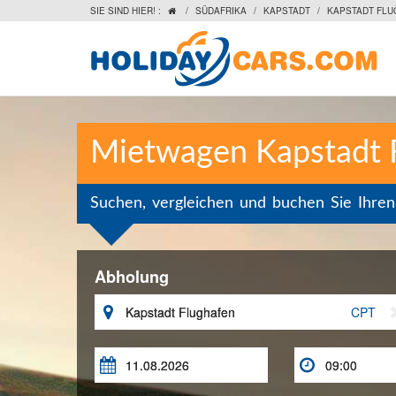
SIE SIND HIER! :
/
SÜDAFRIKA
/
KAPSTADT
/
KAPSTADT FLU

Mietwagen Kapstadt 
Suchen, vergleichen und buchen Sie Ihre
Abholung

CPT

