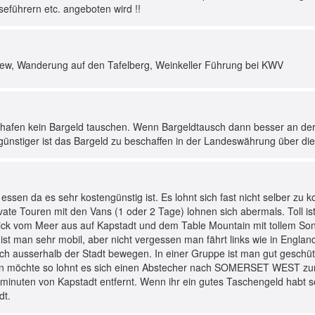
seführern etc. angeboten wird !!
view, Wanderung auf den Tafelberg, Weinkeller Führung bei KWV
hafen kein Bargeld tauschen. Wenn Bargeldtausch dann besser an der 
günstiger ist das Bargeld zu beschaffen in der Landeswährung über di
essen da es sehr kostengünstig ist. Es lohnt sich fast nicht selber zu 
vate Touren mit den Vans (1 oder 2 Tage) lohnen sich abermals. Toll 
ick vom Meer aus auf Kapstadt und dem Table Mountain mit tollem Son
 ist man sehr mobil, aber nicht vergessen man fährt links wie in Englan
e sich ausserhalb der Stadt bewegen. In einer Gruppe ist man gut gesch
ln möchte so lohnt es sich einen Abstecher nach SOMERSET WEST zur
minuten von Kapstadt entfernt. Wenn ihr ein gutes Taschengeld habt so
dt.