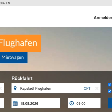
GHAFEN
Anmelde
Flughafen
n Mietwagen
Rückfahrt


CPT


