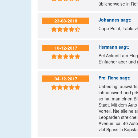
üblicherweise in Rei
Johannes
sagt:
23-08-2018
Cape Point, Table 

Hermann
sagt:
10-12-2017
Bei Ankunft am Flug

Einfacher aber und 
Frei Rene
sagt:
04-12-2017
Unbedingt auswärts 

lohnenswert und pri
so hat man einen Bl
Stadt. Mit dem Auto
Vorteil. Nie allein
Leoparden streiche
Avenue, ca. 40 Auto
viel Spass in Kapsta