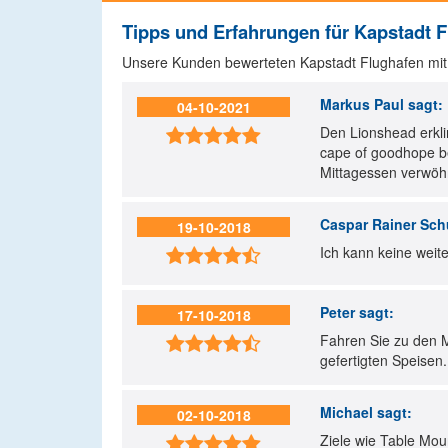
Tipps und Erfahrungen für Kapstadt 
Unsere Kunden bewerteten Kapstadt Flughafen mit 
Markus Paul
sagt:
04-10-2021
Den Lionshead erkli

cape of goodhope be
Mittagessen verwöh
Caspar Rainer Sch
19-10-2018
Ich kann keine wei

Peter
sagt:
17-10-2018
Fahren Sie zu den M

gefertigten Speisen.
Michael
sagt:
02-10-2018
Ziele wie Table Mou
