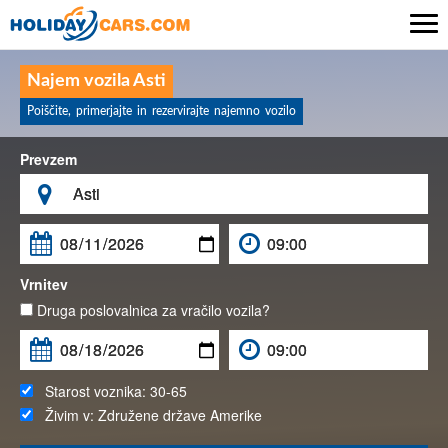

Najem vozila Asti
Poiščite, primerjajte in rezervirajte najemno vozilo
Prevzem

Vrnitev
Druga poslovalnica za vračilo vozila?
Starost voznika:
30-65
Živim v:
Združene države Amerike