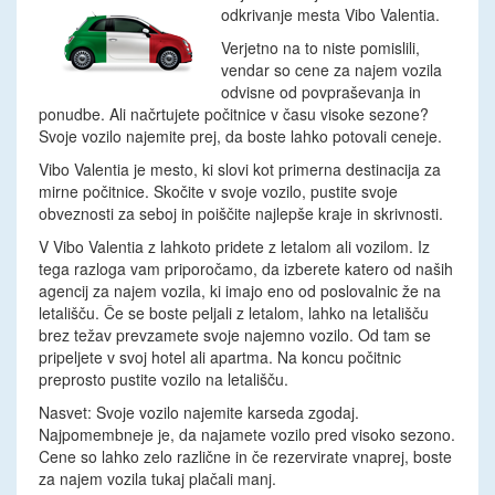
odkrivanje mesta Vibo Valentia.
Verjetno na to niste pomislili,
vendar so cene za najem vozila
odvisne od povpraševanja in
ponudbe. Ali načrtujete počitnice v času visoke sezone?
Svoje vozilo najemite prej, da boste lahko potovali ceneje.
Vibo Valentia je mesto, ki slovi kot primerna destinacija za
mirne počitnice. Skočite v svoje vozilo, pustite svoje
obveznosti za seboj in poiščite najlepše kraje in skrivnosti.
V Vibo Valentia z lahkoto pridete z letalom ali vozilom. Iz
tega razloga vam priporočamo, da izberete katero od naših
agencij za najem vozila, ki imajo eno od poslovalnic že na
letališču. Če se boste peljali z letalom, lahko na letališču
brez težav prevzamete svoje najemno vozilo. Od tam se
pripeljete v svoj hotel ali apartma. Na koncu počitnic
preprosto pustite vozilo na letališču.
Nasvet: Svoje vozilo najemite karseda zgodaj.
Najpomembneje je, da najamete vozilo pred visoko sezono.
Cene so lahko zelo različne in če rezervirate vnaprej, boste
za najem vozila tukaj plačali manj.