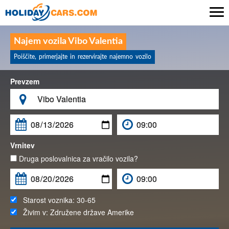

Najem vozila Vibo Valentia
Poiščite, primerjajte in rezervirajte najemno vozilo
Prevzem

Vrnitev
Druga poslovalnica za vračilo vozila?
Starost voznika:
30-65
Živim v:
Združene države Amerike