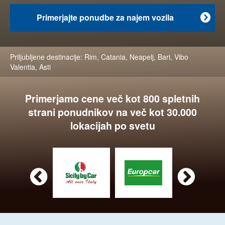
Primerjajte ponudbe za najem vozila

Priljubljene destinacije:
Rim
,
Catania
,
Neapelj
,
Bari
,
Vibo
Valentia
,
Asti
Primerjamo cene več kot 800 spletnih
strani ponudnikov na več kot 30.000
lokacijah po svetu

