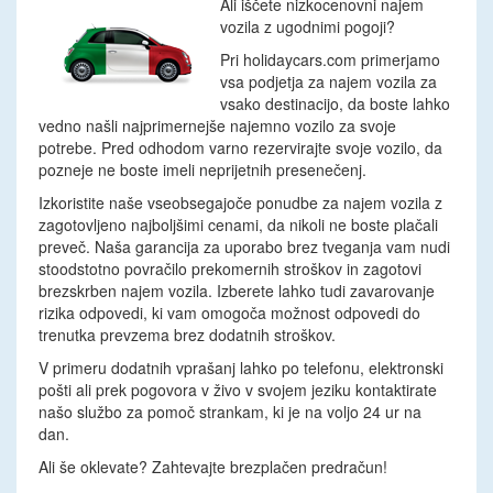
Ali iščete nizkocenovni najem
vozila z ugodnimi pogoji?
Pri holidaycars.com primerjamo
vsa podjetja za najem vozila za
vsako destinacijo, da boste lahko
vedno našli najprimernejše najemno vozilo za svoje
potrebe. Pred odhodom varno rezervirajte svoje vozilo, da
pozneje ne boste imeli neprijetnih presenečenj.
Izkoristite naše vseobsegajoče ponudbe za najem vozila z
zagotovljeno najboljšimi cenami, da nikoli ne boste plačali
preveč. Naša garancija za uporabo brez tveganja vam nudi
stoodstotno povračilo prekomernih stroškov in zagotovi
brezskrben najem vozila. Izberete lahko tudi zavarovanje
rizika odpovedi, ki vam omogoča možnost odpovedi do
trenutka prevzema brez dodatnih stroškov.
V primeru dodatnih vprašanj lahko po telefonu, elektronski
pošti ali prek pogovora v živo v svojem jeziku kontaktirate
našo službo za pomoč strankam, ki je na voljo 24 ur na
dan.
Ali še oklevate? Zahtevajte brezplačen predračun!