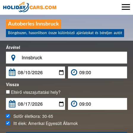

Autoberles Innsbruck
Böngésszen, hasonlítson össze különböző ajánlatokat és béreljen autót
Átvétel

Vissza
Eltérő visszajuttatási hely?
Sofőr életkora:
30-65
Itt élek:
Amerikai Egyesült Államok