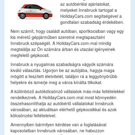
az autóbérlési ajánlatokat,
melyeket Innsbruck tartogat a
HolidayCars.com segítségével a
gondtalan szabadság érdekében.
Nem számít, hogy családi autóban, sportkocsiban vagy egy
kis méretű gépjárműben szeretné megtapasztalni
Innsbruck szépségét. A HolidayCars.com-mal mindig
megtalálja az Ön számára árban és utazási igényeinek
megfelelő gépkocsit.
Innsbruck a nyugalmas szabadságra vágyók számára
kiváló választás. Ugorjon be az autójába, hagyja maga
mögött a feszített életvitelét, találjon rá a leggyönyörűbb
helyekre és ismerje meg a város kínálta titkokat.
A különböző autókölcsönző vállalatok más-más feltételekkel
rendelkeznek. A HolidayCars.com-mal most könnyedén
összehasonlíthatja az autóbérlő vállalatokat Innsbruck
városában, az aktuálisan elérhető gépkocsikkal és azok
kölcsönzési feltételeivel.
Amennyiben bármilyen kérdése van a foglalásával
kapcsolatban Innsbruck városában, ne habozzon