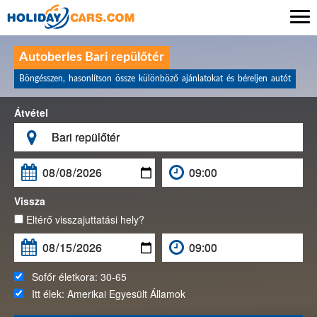

Autoberles Bari repülőtér
Böngésszen, hasonlítson össze különböző ajánlatokat és béreljen autót
Átvétel

Vissza
Eltérő visszajuttatási hely?
Sofőr életkora:
30-65
Itt élek:
Amerikai Egyesült Államok