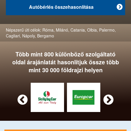
Autóbérlés összehasonlítása

Népszerű úti célok:
Róma
,
Milánó
,
Catania
,
Olbia
,
Palermo
,
Cagliari
,
Nápoly
,
Bergamo
Több mint 800 különböző szolgáltató
oldal árajánlatát hasonlítjuk össze több
mint 30 000 földrajzi helyen

