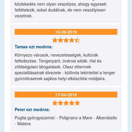
közlekedés nem olyan veszélyes, ahogy egyesek
feltételezik, sokat dudálnak, de nem veszélyesen
vezetnek.
10-09-2019

Tamas
ezt modnta:
Környezo városok, nevezetességek, kultúrák
felfedezése. Tengerparti, óvárosi séták. Hal és
zöldségpiaci látogatások. Olasz éttermek
specialitásainak élvezete - különös tekintettel a tenger
gyümölcseinek sajátos helyi elkészítési módjaira.
17-04-2018

Peter
ezt modnta:
Puglia gyöngyszemei: - Polignano a Mare - Alberobello
- Matera