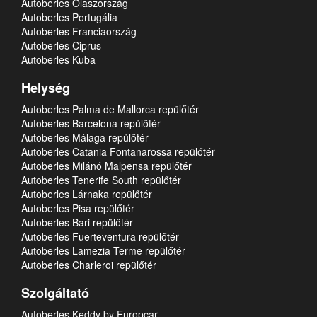
Autoberles Olaszország
Autoberles Portugália
Autoberles Franciaország
Autoberles Ciprus
Autoberles Kuba
Helység
Autoberles Palma de Mallorca repülőtér
Autoberles Barcelona repülőtér
Autoberles Málaga repülőtér
Autoberles Catania Fontanarossa repülőtér
Autoberles Milánó Malpensa repülőtér
Autoberles Tenerife South repülőtér
Autoberles Lárnaka repülőtér
Autoberles Pisa repülőtér
Autoberles Bari repülőtér
Autoberles Fuerteventura repülőtér
Autoberles Lamezia Terme repülőtér
Autoberles Charleroi repülőtér
Szolgáltató
Autoberles Keddy by Europcar