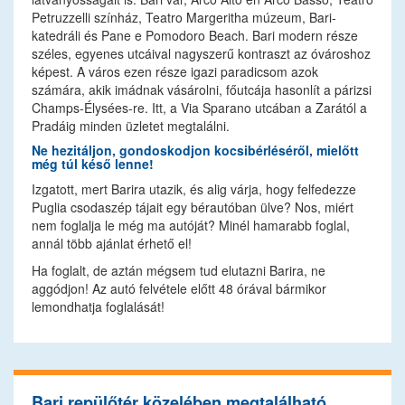
Petruzzelli színház, Teatro Margeritha múzeum, Bari-
katedráli és Pane e Pomodoro Beach. Bari modern része
széles, egyenes utcáival nagyszerű kontraszt az óvároshoz
képest. A város ezen része igazi paradicsom azok
számára, akik imádnak vásárolni, főutcája hasonlít a párizsi
Champs-Élysées-re. Itt, a Via Sparano utcában a Zarától a
Pradáig minden üzletet megtalálni.
Ne hezitáljon, gondoskodjon kocsibérléséről, mielőtt
még túl késő lenne!
Izgatott, mert Barira utazik, és alig várja, hogy felfedezze
Puglia csodaszép tájait egy bérautóban ülve? Nos, miért
nem foglalja le még ma autóját? Minél hamarabb foglal,
annál több ajánlat érhető el!
Ha foglalt, de aztán mégsem tud elutazni Barira, ne
aggódjon! Az autó felvétele előtt 48 órával bármikor
lemondhatja foglalását!
Bari repülőtér közelében megtalálható