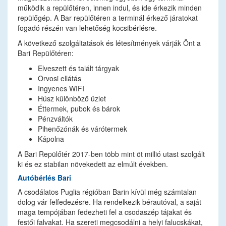
működik a repülőtéren, innen indul, és ide érkezik minden
repülőgép. A Bar repülőtéren a terminál érkező járatokat
fogadó részén van lehetőség kocsibérlésre.
A következő szolgáltatások és létesítmények várják Önt a
Bari Repülőtéren:
Elveszett és talált tárgyak
Orvosi ellátás
Ingyenes WIFI
Húsz különböző üzlet
Éttermek, pubok és bárok
Pénzváltók
Pihenőzónák és várótermek
Kápolna
A Bari Repülőtér 2017-ben több mint öt millió utast szolgált
ki és ez stabilan növekedett az elmúlt években.
Autóbérlés Bari
A csodálatos Puglia régióban Barin kívül még számtalan
dolog vár felfedezésre. Ha rendelkezik bérautóval, a saját
maga tempójában fedezheti fel a csodaszép tájakat és
festői falvakat. Ha szereti megcsodálni a helyi falucskákat,