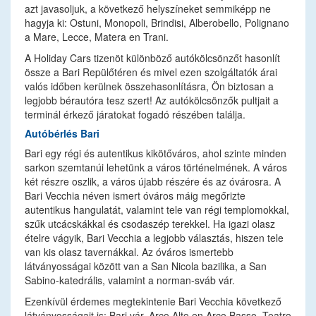
azt javasoljuk, a következő helyszíneket semmiképp ne
hagyja ki: Ostuni, Monopoli, Brindisi, Alberobello, Polignano
a Mare, Lecce, Matera en Trani.
A Holiday Cars tizenöt különböző autókölcsönzőt hasonlít
össze a Bari Repülőtéren és mivel ezen szolgáltatók árai
valós időben kerülnek összehasonlításra, Ön biztosan a
legjobb bérautóra tesz szert! Az autókölcsönzők pultjait a
terminál érkező járatokat fogadó részében találja.
Autóbérlés Bari
Bari egy régi és autentikus kikötőváros, ahol szinte minden
sarkon szemtanúi lehetünk a város történelmének. A város
két részre oszlik, a város újabb részére és az óvárosra. A
Bari Vecchia néven ismert óváros máig megőrizte
autentikus hangulatát, valamint tele van régi templomokkal,
szűk utcácskákkal és csodaszép terekkel. Ha igazi olasz
ételre vágyik, Bari Vecchia a legjobb választás, hiszen tele
van kis olasz tavernákkal. Az óváros ismertebb
látványosságai között van a San Nicola bazilika, a San
Sabino-katedrális, valamint a norman-sváb vár.
Ezenkívül érdemes megtekintenie Bari Vecchia következő
látványosságait is: Bari vár, Arco Alto en Arco Basso, Teatro