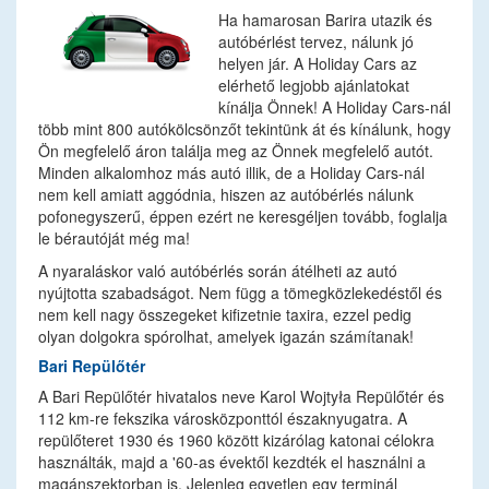
Ha hamarosan Barira utazik és
autóbérlést tervez, nálunk jó
helyen jár. A Holiday Cars az
elérhető legjobb ajánlatokat
kínálja Önnek! A Holiday Cars-nál
több mint 800 autókölcsönzőt tekintünk át és kínálunk, hogy
Ön megfelelő áron találja meg az Önnek megfelelő autót.
Minden alkalomhoz más autó illik, de a Holiday Cars-nál
nem kell amiatt aggódnia, hiszen az autóbérlés nálunk
pofonegyszerű, éppen ezért ne keresgéljen tovább, foglalja
le bérautóját még ma!
A nyaraláskor való autóbérlés során átélheti az autó
nyújtotta szabadságot. Nem függ a tömegközlekedéstől és
nem kell nagy összegeket kifizetnie taxira, ezzel pedig
olyan dolgokra spórolhat, amelyek igazán számítanak!
Bari Repülőtér
A Bari Repülőtér hivatalos neve Karol Wojtyła Repülőtér és
112 km-re fekszika városközponttól északnyugatra. A
repülőteret 1930 és 1960 között kizárólag katonai célokra
használták, majd a '60-as évektől kezdték el használni a
magánszektorban is. Jelenleg egyetlen egy terminál