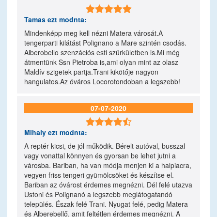

Tamas
ezt modnta:
Mindenképp meg kell nézni Matera városát.A
tengerparti kilátást Polignano a Mare szintén csodás.
Alberobello szenzációs esti szürkületben is.Mi még
átmentünk Ssn Pietroba is,ami olyan mint az olasz
Maldív szigetek partja.Trani kikötője nagyon
hangulatos.Az óváros Locorotondoban a legszebb!
07-07-2020

Mihaly
ezt modnta:
A reptér kicsi, de jól működik. Bérelt autóval, busszal
vagy vonattal könnyen és gyorsan be lehet jutni a
városba. Bariban, ha van módja menjen ki a halpiacra,
vegyen friss tengeri gyümölcsöket és készítse el.
Bariban az óvárost érdemes megnézni. Dél felé utazva
Ustoni és Polignanó a legszebb meglátogatandó
település. Észak felé Trani. Nyugat felé, pedig Matera
és Alberebellő, amit feltétlen érdemes megnézni. A