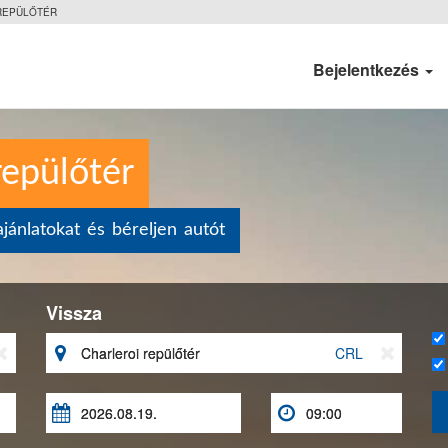
REPÜLŐTÉR
Bejelentkezés
repülőtér
jánlatokat és béreljen autót
Vissza


CRL


