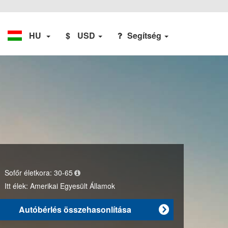
HU
$
USD
Segítség
Sofőr életkora:
30-65
Itt élek:
Amerikai Egyesült Államok
Autóbérlés összehasonlítása
