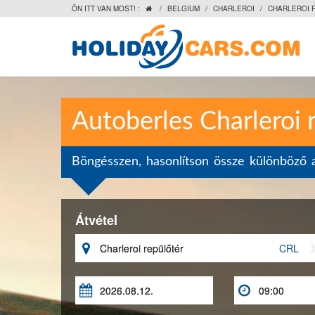
ÖN ITT VAN MOST! :
/
BELGIUM
/
CHARLEROI
/
CHARLEROI 

Autoberles Charleroi 
Böngésszen, hasonlítson össze különböző a
Átvétel

CRL

