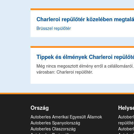
Charleroi repülőtér közelében megtalá
Brüsszel repülőtér
Tippek és élmények Charleroi repülőt
Még nincs megosztott élmény erről a célállomásról.
városban: Charleroi repülőtér.
Ország
Helys
Autoberles Amerikai Egyesült Államok
Autober
Autoberles Spanyolország
repülőté
Autoberles Olaszország
Autoberl