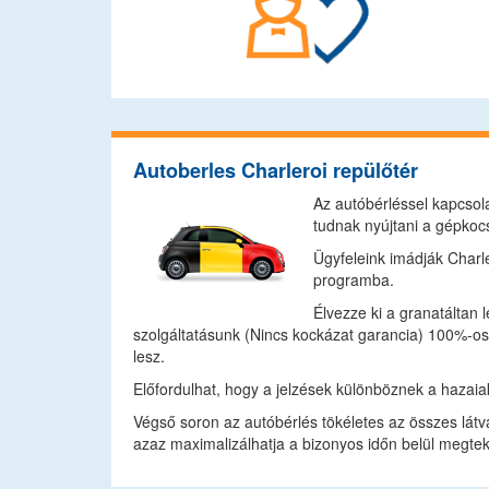
Autoberles Charleroi repülőtér
Az autóbérléssel kapcsola
tudnak nyújtani a gépkocs
Ügyfeleink imádják Charle
programba.
Élvezze ki a granatáltan 
szolgáltatásunk (Nincs kockázat garancia) 100%-os p
lesz.
Előfordulhat, hogy a jelzések különböznek a hazaiak
Végső soron az autóbérlés tökéletes az összes lát
azaz maximalizálhatja a bizonyos időn belül megte