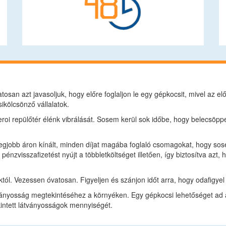
tosan azt javasoljuk, hogy előre foglaljon le egy gépkocsit, mivel az 
ikölcsönző vállalatok.
roi repülőtér élénk vibrálását. Sosem kerül sok időbe, hogy belecsöppe
legjobb áron kínált, minden díjat magába foglaló csomagokat, hogy sose 
énzvisszafizetést nyújt a többletköltséget illetően, így biztosítva azt
tól. Vezessen óvatosan. Figyeljen és szánjon időt arra, hogy odafigyel 
ványosság megtekintéséhez a környéken. Egy gépkocsi lehetőséget ad ar
kintett látványosságok mennyiségét.