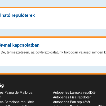
lható repülőterek
ér-mal kapcsolatban
 De, természetesen, az ügyfélszolgálatunk boldogan válaszol minden ké
ég
les Palma de Mallorca
Autoberles Lárnaka repülőtér
r
Autoberles Pisa repülőtér
es Barcelona repülőtér
Autoberles Bari repülőtér