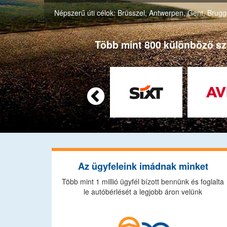
Népszerű úti célok:
Brüsszel
,
Antwerpen
,
Gent
,
Brugg
Több mint 800 különböző szol

Az ügyfeleink imádnak minket
Több mint 1 millió ügyfél bízott bennünk és foglalta
le autóbérlését a legjobb áron velünk