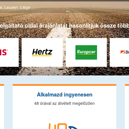
e
,
Leuven
,
Liège
gáltató oldal árajánlatát hasonlítjuk össze több
Alkalmazd ingyenesen
48 órával az átvételt megelőzően