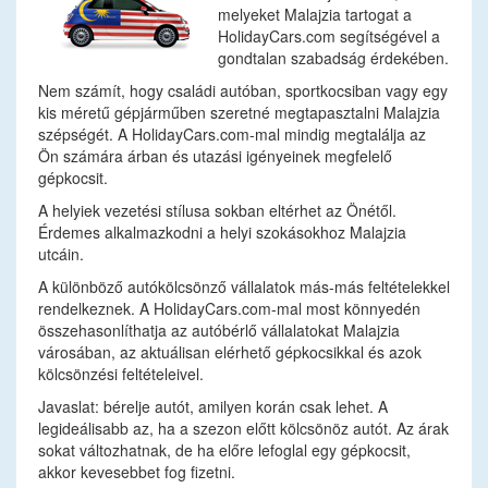
melyeket Malajzia tartogat a
HolidayCars.com segítségével a
gondtalan szabadság érdekében.
Nem számít, hogy családi autóban, sportkocsiban vagy egy
kis méretű gépjárműben szeretné megtapasztalni Malajzia
szépségét. A HolidayCars.com-mal mindig megtalálja az
Ön számára árban és utazási igényeinek megfelelő
gépkocsit.
A helyiek vezetési stílusa sokban eltérhet az Önétől.
Érdemes alkalmazkodni a helyi szokásokhoz Malajzia
utcáin.
A különböző autókölcsönző vállalatok más-más feltételekkel
rendelkeznek. A HolidayCars.com-mal most könnyedén
összehasonlíthatja az autóbérlő vállalatokat Malajzia
városában, az aktuálisan elérhető gépkocsikkal és azok
kölcsönzési feltételeivel.
Javaslat: bérelje autót, amilyen korán csak lehet. A
legideálisabb az, ha a szezon előtt kölcsönöz autót. Az árak
sokat változhatnak, de ha előre lefoglal egy gépkocsit,
akkor kevesebbet fog fizetni.