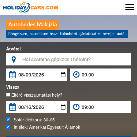

Autoberles Malajzia
Böngésszen, hasonlítson össze különböző ajánlatokat és béreljen autót
Átvétel

Vissza
Eltérő visszajuttatási hely?
Sofőr életkora:
30-65
Itt élek:
Amerikai Egyesült Államok