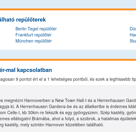
lható repülőterek
Berlin Tegel repülőtér
Düs
Frankfurt repülőtér
Ha
München repülőtér
Stu
ér-mal kapcsolatban
tlagosan
9
pontot ért el a
1
lehetséges pontból, és ezek a legfrissebb t
 megnézni Hannoverben a New Town Hall-t és a Herrenhausen Garden
hagyja ki. A Herrenhausen Gardens-be és az állatkertbe is érdemes kilá
lom Celle-t, kb 30km-re fekszik és egy gyöngyszem. Szép kastély, gyö
mes ellátogatni Brámába, ahol a folyó, a szobrok, a hatalmas épület
g kastély, mely szintén Hannover közelében található.