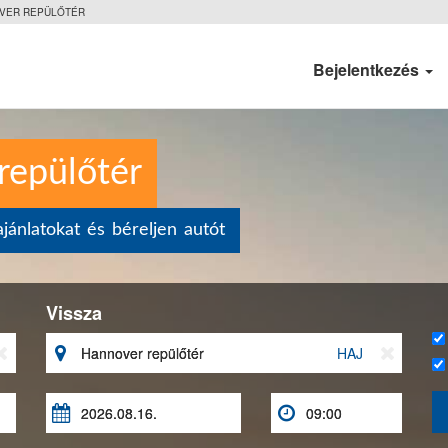
VER REPÜLŐTÉR
Bejelentkezés
repülőtér
jánlatokat és béreljen autót
Vissza


HAJ


