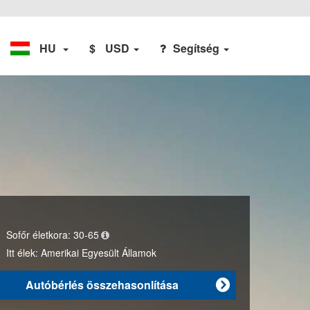
HU
$
USD
Segítség
Sofőr életkora:
30-65
Itt élek:
Amerikai Egyesült Államok
Autóbérlés összehasonlítása
