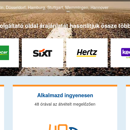
in
,
Düsseldorf
,
Hamburg
,
Stuttgart
,
Memmingen
,
Hannover
gáltató oldal árajánlatát hasonlítjuk össze több
Alkalmazd ingyenesen
48 órával az átvételt megelőzően