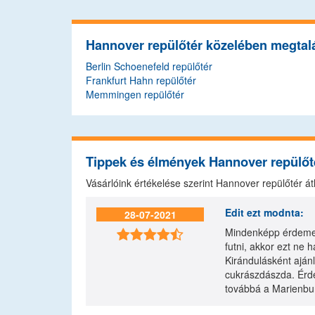
Hannover repülőtér közelében megtalá
Berlin Schoenefeld repülőtér
Frankfurt Hahn repülőtér
Memmingen repülőtér
Tippek és élmények Hannover repülőt
Vásárlóink értékelése szerint Hannover repülőtér á
Edit
ezt modnta:
28-07-2021
Mindenképp érdemes

futni, akkor ezt ne 
Kirándulásként aján
cukrászdászda. Érde
továbbá a Marienbur