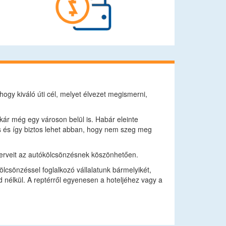
hogy kiváló úti cél, melyet élvezet megismerni,
kár még egy városon belül is. Habár eleinte
s és így biztos lehet abban, hogy nem szeg meg
erveit az autókölcsönzésnek köszönhetően.
lcsönzéssel foglalkozó vállalatunk bármelyikét,
d nélkül. A reptérről egyenesen a hoteljéhez vagy a