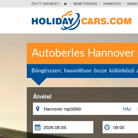
ÖN ITT VAN MOST! :
/
NÉMETORSZÁG
/
HANNOVER
/
HANNO

Autoberles Hannover 
Böngésszen, hasonlítson össze különböző a
Átvétel

HAJ

