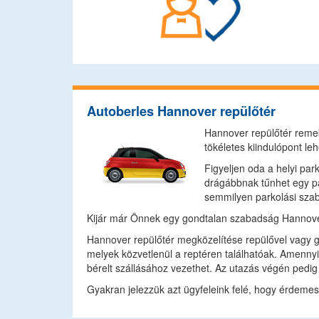
Autoberles Hannover repülőtér
Hannover repülőtér remek 
tökéletes kiindulópont leh
Figyeljen oda a helyi par
drágábbnak tűnhet egy pa
semmilyen parkolási szab
Kijár már Önnek egy gondtalan szabadság Hannover
Hannover repülőtér megközelítése repülővel vagy gé
melyek közvetlenül a reptéren találhatóak. Amennyi
bérelt szállásához vezethet. Az utazás végén pedig
Gyakran jelezzük azt ügyfeleink felé, hogy érdemes