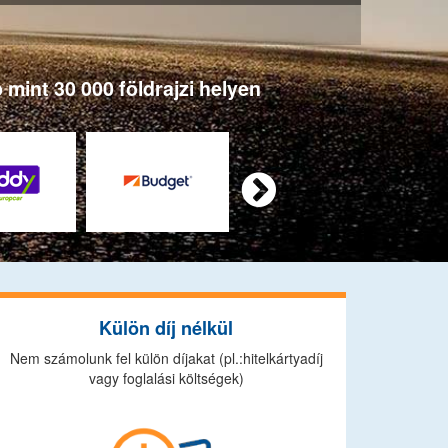
 mint 30 000 földrajzi helyen

Külön díj nélkül
Nem számolunk fel külön díjakat (pl.:hitelkártyadíj
vagy foglalási költségek)