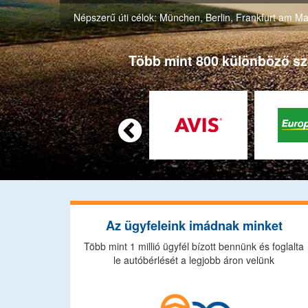
Népszerű úti célok:
München
,
Berlin
,
Frankfurt am Ma
Több mint 800 különböző szol

Az ügyfeleink imádnak minket
Több mint 1 millió ügyfél bízott bennünk és foglalta
le autóbérlését a legjobb áron velünk