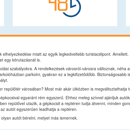
elhelyezkedése miatt az egyik legkedveltebb turistacélpont. Amellett, 
et egy körutazásnál is.
kolási szabályokra. A rendelkezések városról-városra változnak, néha a
rkolóházban parkolni, gyakran ez a legkifizetődőbb. Biztonságosabb i
ályt.
 repülőtér városában? Most már akár útközben is megváltoztathatja t
pkocsival egyaránt rém egyszerű. Ehhez meleg szívvel ajánljuk autókö
ben repülővel utazik, a gépkocsit a reptéren tudja átvenni, minden gon
 az autót egyszerűen leadhatja a reptéren.
 olyan autót bérelni, melyet más ismernek.