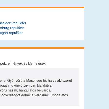
seldorf repülőtér
mburg repülőtér
ttgart repülőtér
ippek, élmények és kiemelések.
s. Gyönyörű a Maschsee tó, ha valaki szeret
togatni, gyönyörűen van kialakítva.
nyörű házak, hangulatos belváros,
ek egyediséget adnak a városnak. Csodálatos