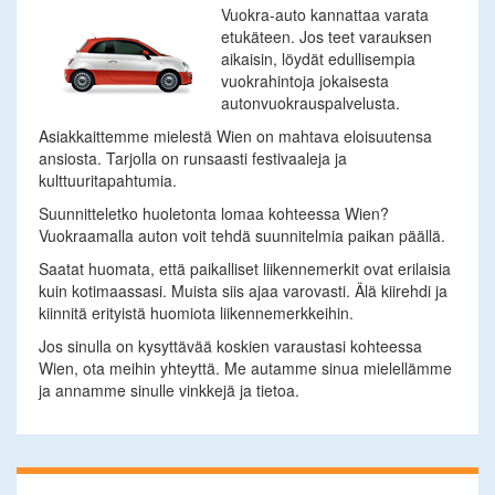
Vuokra-auto kannattaa varata
etukäteen. Jos teet varauksen
aikaisin, löydät edullisempia
vuokrahintoja jokaisesta
autonvuokrauspalvelusta.
Asiakkaittemme mielestä Wien on mahtava eloisuutensa
ansiosta. Tarjolla on runsaasti festivaaleja ja
kulttuuritapahtumia.
Suunnitteletko huoletonta lomaa kohteessa Wien?
Vuokraamalla auton voit tehdä suunnitelmia paikan päällä.
Saatat huomata, että paikalliset liikennemerkit ovat erilaisia
kuin kotimaassasi. Muista siis ajaa varovasti. Älä kiirehdi ja
kiinnitä erityistä huomiota liikennemerkkeihin.
Jos sinulla on kysyttävää koskien varaustasi kohteessa
Wien, ota meihin yhteyttä. Me autamme sinua mielellämme
ja annamme sinulle vinkkejä ja tietoa.