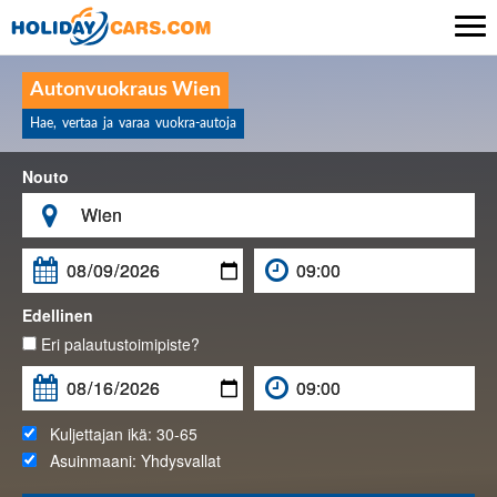

Autonvuokraus Wien
Hae, vertaa ja varaa vuokra-autoja
Nouto

Edellinen
Eri palautustoimipiste?
Kuljettajan ikä:
30-65
Asuinmaani:
Yhdysvallat