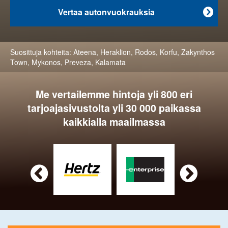
Vertaa autonvuokrauksia

Suosittuja kohteita:
Ateena
,
Heraklion
,
Rodos
,
Korfu
,
Zakynthos
Town
,
Mykonos
,
Preveza
,
Kalamata
Me vertailemme hintoja yli 800 eri
tarjoajasivustolta yli 30 000 paikassa
kaikkialla maailmassa

