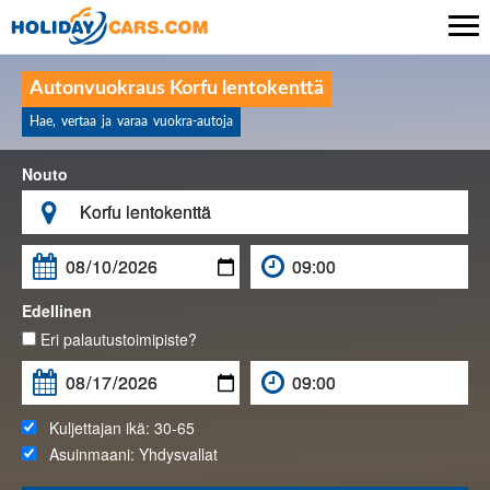

Autonvuokraus Korfu lentokenttä
Hae, vertaa ja varaa vuokra-autoja
Nouto

Edellinen
Eri palautustoimipiste?
Kuljettajan ikä:
30-65
Asuinmaani:
Yhdysvallat