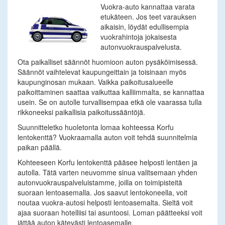
Vuokra-auto kannattaa varata
etukäteen. Jos teet varauksen
aikaisin, löydät edullisempia
vuokrahintoja jokaisesta
autonvuokrauspalvelusta.
Ota paikalliset säännöt huomioon auton pysäköimisessä.
Säännöt vaihtelevat kaupungeittain ja toisinaan myös
kaupunginosan mukaan. Vaikka paikoitusalueelle
paikoittaminen saattaa vaikuttaa kalliimmalta, se kannattaa
usein. Se on autolle turvallisempaa etkä ole vaarassa tulla
rikkoneeksi paikallisia paikoitussääntöjä.
Suunnitteletko huoletonta lomaa kohteessa Korfu
lentokenttä? Vuokraamalla auton voit tehdä suunnitelmia
paikan päällä.
Kohteeseen Korfu lentokenttä pääsee helposti lentäen ja
autolla. Tätä varten neuvomme sinua valitsemaan yhden
autonvuokrauspalveluistamme, joilla on toimipisteitä
suoraan lentoasemalla. Jos saavut lentokoneella, voit
noutaa vuokra-autosi helposti lentoasemalta. Sieltä voit
ajaa suoraan hotelliisi tai asuntoosi. Loman päätteeksi voit
jättää auton kätevästi lentoasemalle.