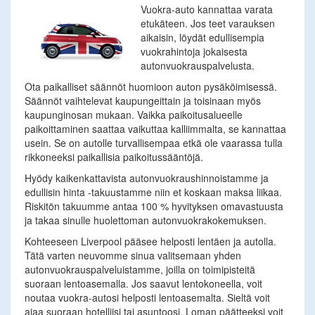
Vuokra-auto kannattaa varata
etukäteen. Jos teet varauksen
aikaisin, löydät edullisempia
vuokrahintoja jokaisesta
autonvuokrauspalvelusta.
Ota paikalliset säännöt huomioon auton pysäköimisessä.
Säännöt vaihtelevat kaupungeittain ja toisinaan myös
kaupunginosan mukaan. Vaikka paikoitusalueelle
paikoittaminen saattaa vaikuttaa kalliimmalta, se kannattaa
usein. Se on autolle turvallisempaa etkä ole vaarassa tulla
rikkoneeksi paikallisia paikoitussääntöjä.
Hyödy kaikenkattavista autonvuokraushinnoistamme ja
edullisin hinta -takuustamme niin et koskaan maksa liikaa.
Riskitön takuumme antaa 100 % hyvityksen omavastuusta
ja takaa sinulle huolettoman autonvuokrakokemuksen.
Kohteeseen Liverpool pääsee helposti lentäen ja autolla.
Tätä varten neuvomme sinua valitsemaan yhden
autonvuokrauspalveluistamme, joilla on toimipisteitä
suoraan lentoasemalla. Jos saavut lentokoneella, voit
noutaa vuokra-autosi helposti lentoasemalta. Sieltä voit
ajaa suoraan hotelliisi tai asuntoosi. Loman päätteeksi voit