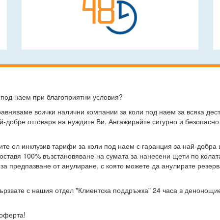
 под наем при благоприятни условия?
сравняваме всички налични компании за коли под наем за всяка дес
ай-добре отговаря на нуждите Ви. Ангажирайте сигурно и безопасно
ите ол инклузив тарифи за коли под наем с гаранция за най-добра 
доставя 100% възстановяване на сумата за нанесени щети по колат
 за предпазване от анулиране, с която можете да анулирате резер
ързвате с нашия отдел "Клиентска поддръжка" 24 часа в денонощие
 оферта!