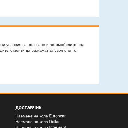
чни условия за ползване и автомобилите под
ите клиенти да разкажат за своя опит с
доставчик
Наемане на кола Europcar
Наемане на кола Dollar
Наемане на кола InterRent