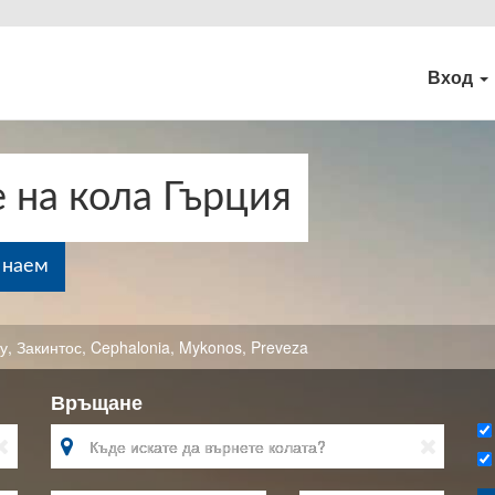
Вход
 на кола Гърция
 наем
у
,
Закинтос
,
Cephalonia
,
Mykonos
,
Preveza
Връщане


