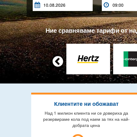


Ние сравняваме тарифи от над

Клиентите ни обожават
Над 1 милион клиента ни се довериха да
резервираме кола под наем за тях на най-
добрата цена