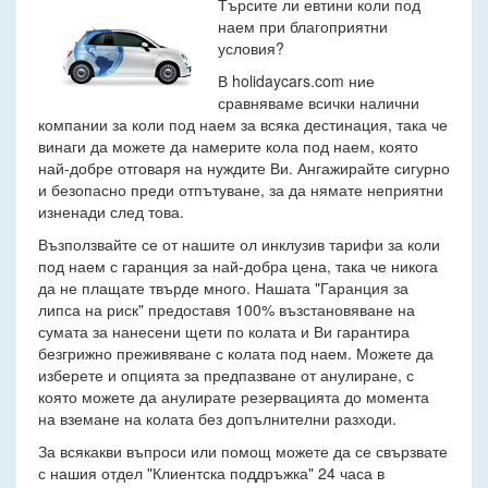
Търсите ли евтини коли под
наем при благоприятни
условия?
В holidaycars.com ние
сравняваме всички налични
компании за коли под наем за всяка дестинация, така че
винаги да можете да намерите кола под наем, която
най-добре отговаря на нуждите Ви. Ангажирайте сигурно
и безопасно преди отпътуване, за да нямате неприятни
изненади след това.
Възползвайте се от нашите ол инклузив тарифи за коли
под наем с гаранция за най-добра цена, така че никога
да не плащате твърде много. Нашата "Гаранция за
липса на риск" предоставя 100% възстановяване на
сумата за нанесени щети по колата и Ви гарантира
безгрижно преживяване с колата под наем. Можете да
изберете и опцията за предпазване от анулиране, с
която можете да анулирате резервацията до момента
на вземане на колата без допълнителни разходи.
За всякакви въпроси или помощ можете да се свързвате
с нашия отдел "Клиентска поддръжка" 24 часа в