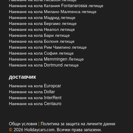
Наемане на кола Катания Fontanarossa летище
Наемане на кола Милано Малпенса летище
Наемане на кола Мадрид летище
Наемане на кола Бергамо летище
Наемане на кола Неапол летище
Наемане на кола Бари летище
Наемане на кола Болоня летище
Наемане на кола Рим Чампино летище
Наемане на кола София летище
Наемане на кола Memmingen Летище
Наемане на кола Dortmund летище
доставчик
Наемане на кола Europcar
Наемане на кола Dollar
Наемане на кола InterRent
Наемане на кола Centauro
Общи условия
|
Политика за защита на личните данни
©
2026
Holidaycars.com
. Всички права запазени.