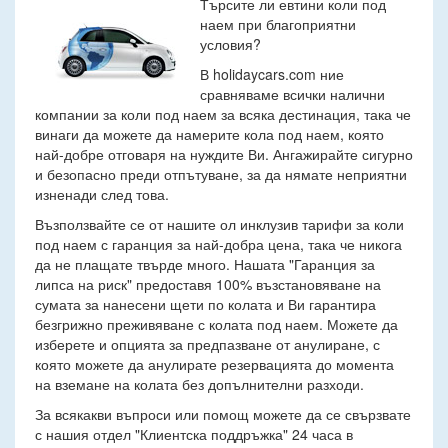
Търсите ли евтини коли под
наем при благоприятни
условия?
В holidaycars.com ние
сравняваме всички налични
компании за коли под наем за всяка дестинация, така че
винаги да можете да намерите кола под наем, която
най-добре отговаря на нуждите Ви. Ангажирайте сигурно
и безопасно преди отпътуване, за да нямате неприятни
изненади след това.
Възползвайте се от нашите ол инклузив тарифи за коли
под наем с гаранция за най-добра цена, така че никога
да не плащате твърде много. Нашата "Гаранция за
липса на риск" предоставя 100% възстановяване на
сумата за нанесени щети по колата и Ви гарантира
безгрижно преживяване с колата под наем. Можете да
изберете и опцията за предпазване от анулиране, с
която можете да анулирате резервацията до момента
на вземане на колата без допълнителни разходи.
За всякакви въпроси или помощ можете да се свързвате
с нашия отдел "Клиентска поддръжка" 24 часа в