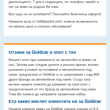
денонощието, 7 дни в седмицата, по телефон, имейл и
чат на живо на родния Ви език.
Все още ли се колебаете? Поискайте безплатна оферта!
Наемете кола от holidaycars.com: повече възможности,
по-евтини цени и отлично обслужване!
Отзиви за Goldcar и опит с тях
Вашият опит при наемането на автомобил е важен за
нас. Затова ние следим цените в реално време, всички
различни условия за ползване и автомобилите под
наем, предлагани от Goldcar и ги сравняваме с над 800
други бранда за автомобили под наем. Също така
молим нашите клиенти да разкажат за своя опит с
предпочитания от тях бранд за автомобили под наем.
Това Ви помага да направите правилния избор.
Ето какво мислят клиентите ни за Goldcar
Нашите клиенти дават на Goldcar средна оценка от 5.3.