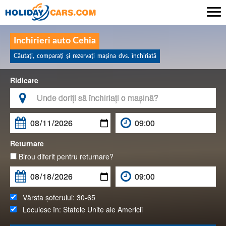

Inchirieri auto Cehia
Căutaţi, comparaţi şi rezervaţi maşina dvs. închiriată
Ridicare

Returnare
Birou diferit pentru returnare?
Vârsta șoferului:
30-65
Locuiesc în:
Statele Unite ale Americii