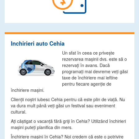
Inchirieri auto Cehia
Un sfat în ceea ce priveşte
rezervarea maşinii dvs. este să o
rezervaţi în avans. Dacă
programaţi mai devreme veţi găsi
taxe de închiriere mai ieftine
pentru fiecare agenţie de
închiriere maşini.
Clienţii noştri iubesc Cehia pentru că este plin de viaţă. Nu
va dura mult până veţi găsi un festival sau eveniment
cultural.
Aţi câştigat o vacanţă fără griji în Cehia? Utilizând închirieri
maşini puteţi planifica din mers.
Închiriere maşini în Cehia? Noi credem că este o potrivire