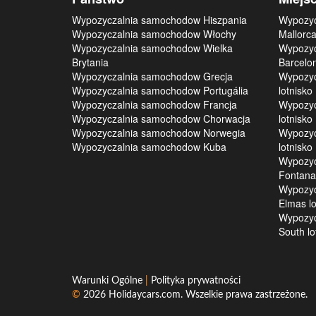
Wypozyczalnia samochodow Hiszpania
Wypozyc
Wypozyczalnia samochodow Włochy
Mallorca
Wypozyczalnia samochodow Wielka
Wypozyc
Brytania
Barcelon
Wypozyczalnia samochodow Grecja
Wypozyc
Wypozyczalnia samochodow Portugália
lotnisko
Wypozyczalnia samochodow Francja
Wypozyc
Wypozyczalnia samochodow Chorwacja
lotnisko
Wypozyczalnia samochodow Norwegia
Wypozyc
Wypozyczalnia samochodow Kuba
lotnisko
Wypozyc
Fontanar
Wypozyc
Elmas lo
Wypozyc
South lo
Warunki Ogólne
|
Polityka prywatności
©
2026
Holidaycars.com
. Wszelkie prawa zastrzeżone.