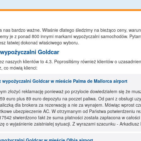
a nas bardzo ważne. Właśnie dlatego śledzimy na bieżąco ceny, waru
jemy je z ponad 800 innymi markami wypożyczalni samochodów. Pytamy
sz łatwiej dokonać właściwego wyboru.
 wypożyczalni Goldcar
 naszych klientów to 4.3. Poprosiliśmy również klientów o uzasadnieni
 co mówią klienci:
 wypożyczalni Goldcar w mieście Palma de Mallorca airport
ym złożyć reklamację ponieważ po przylocie dowiedziałem się że musz
 59 euro plus 89 euro depozytu na poczet paliwa. Od pani z obsługi u
zaliczką dla brokera za rezerwację a nie za wynajem. Mówiąc wprost cz
tkowe ubezpieczenie AC. W otrzymanym od Państwa potwierdzeniu re
17542 stwierdzono fakt że suma płatności została zapłacona w całośc
zę o wyjaśnienie zaistniałej sytuacji. Z wyrazami szacunku - Arkadiusz
pożyczalni Goldcar w mieście Olbia airport