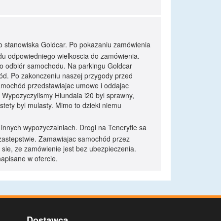
do stanowiska Goldcar. Po pokazaniu zamówienia
du odpowiedniego wielkoscia do zamówienia.
po odbiór samochodu. Na parkingu Goldcar
ód. Po zakonczeniu naszej przygody przed
samochód przedstawiajac umowe i oddajac
i. Wypozyczylismy Hiundaia i20 byl sprawny,
estety byl mulasty. Mimo to dzieki niemu
 innych wypozyczalniach. Drogi na Teneryfie sa
 w zastepstwie. Zamawiajac samochód przez
sie, ze zamówienie jest bez ubezpieczenia.
napisane w ofercie.
Dostawca