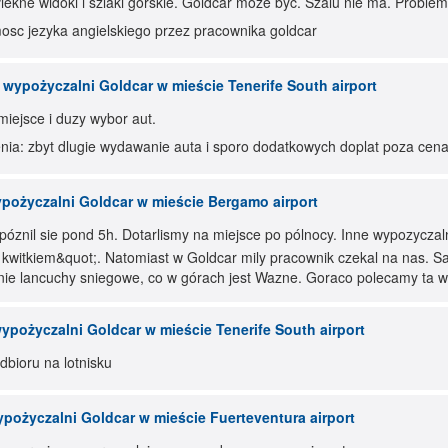
iekne widoki i szlaki górskie. Goldcar moze byc. Szalu nie ma. Proble
sc jezyka angielskiego przez pracownika goldcar
 wypożyczalni Goldcar w mieście Tenerife South airport
miejsce i duzy wybor aut.
ia: zbyt dlugie wydawanie auta i sporo dodatkowych doplat poza cen
pożyczalni Goldcar w mieście Bergamo airport
póznil sie pond 5h. Dotarlismy na miejsce po pólnocy. Inne wypozyczal
z kwitkiem&quot;. Natomiast w Goldcar mily pracownik czekal na nas.
ie lancuchy sniegowe, co w górach jest Wazne. Goraco polecamy ta 
ypożyczalni Goldcar w mieście Tenerife South airport
bioru na lotnisku
pożyczalni Goldcar w mieście Fuerteventura airport