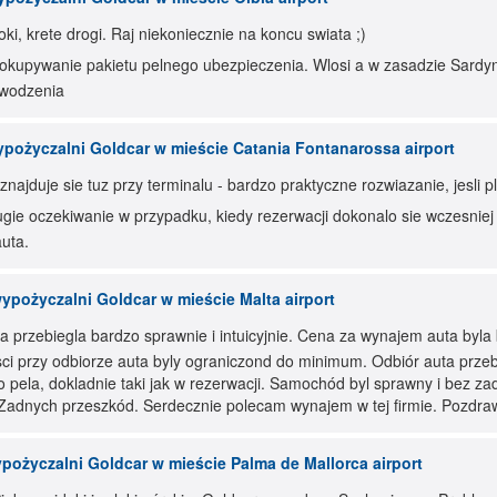
ki, krete drogi. Raj niekoniecznie na koncu swiata ;)
dokupywanie pakietu pelnego ubezpieczenia. Wlosi a w zasadzie Sardy
owodzenia
pożyczalni Goldcar w mieście Catania Fontanarossa airport
najduje sie tuz przy terminalu - bardzo praktyczne rozwiazanie, jesli
gie oczekiwanie w przypadku, kiedy rezerwacji dokonalo sie wczesniej 
uta.
ypożyczalni Goldcar w mieście Malta airport
a przebiegla bardzo sprawnie i intuicyjnie. Cena za wynajem auta byl
sci przy odbiorze auta byly ograniczond do minimum. Odbiór auta prze
 pela, dokladnie taki jak w rezerwacji. Samochód byl sprawny i bez za
 Zadnych przeszkód. Serdecznie polecam wynajem w tej firmie. Pozdra
pożyczalni Goldcar w mieście Palma de Mallorca airport