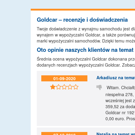
Goldcar – recenzje i doświadczenia
Twoje doświadczenie z wynajmu samochodu jest dl
wynajem w wypożyczalni Goldcar, a także porównu
marki wypożyczalni samochodów. Dzięki temu może
Oto opinie naszych klientów na temat
Średnia ocena wypożyczalni Goldcar dokonana przez
dodanych recenzjach wypożyczalni Goldcar. Zobacz,
Arkadiusz
na temat
01-09-2020


Witam. Chciałb
niespełna 278,
wcześniej jest 
359,52 za doda
Goldcar nr 192
0,00 euro. Pros
Natalia
na temat wy