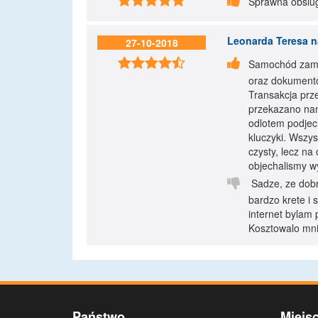


Sprawna obslug
Leonarda Teresa
n
27-10-2018


Samochód zamów
oraz dokumentó
Transakcja prz
przekazano nam
odlotem podjec
kluczyki. Wszys
czysty, lecz na
objechalismy w

Sadze, ze dobr
bardzo krete i
internet bylam
Kosztowalo mnie
Państwo
Miejs