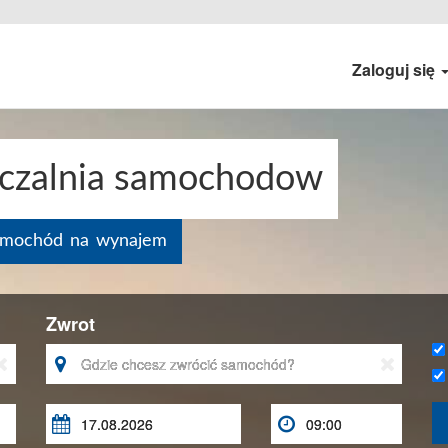
Zaloguj się
czalnia samochodow
samochód na wynajem
Zwrot




