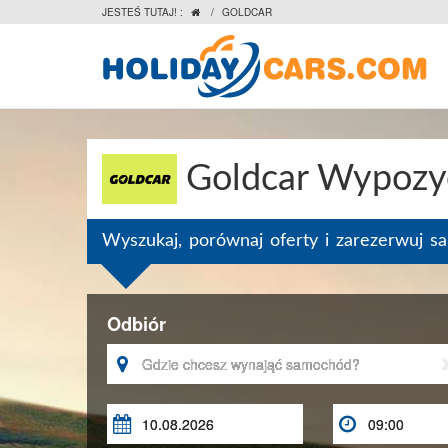
JESTEŚ TUTAJ! :
/
GOLDCAR

Goldcar Wypozy
Wyszukaj, porównaj oferty i zarezerwuj 
Odbiór


