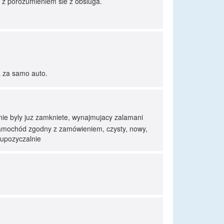
m z porozumieniem sie z obsluga.
a za samo auto.
nie byly juz zamkniete, wynajmujacy zalamani
 Samochód zgodny z zamówieniem, czysty, nowy,
wupozyczalnie