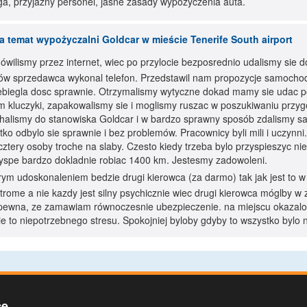
a, przyjazny personel, jasne zasady wypozyczenia auta.
a temat wypożyczalni Goldcar w mieście Tenerife South airport
ilismy przez internet, wiec po przylocie bezposrednio udalismy sie 
w sprzedawca wykonal telefon. Przedstawil nam propozycje samocho
ebiegla dosc sprawnie. Otrzymalismy wytyczne dokad mamy sie udac 
 kluczyki, zapakowalismy sie i moglismy ruszac w poszukiwaniu przyg
halismy do stanowiska Goldcar i w bardzo sprawny sposób zdalismy 
tko odbylo sie sprawnie i bez problemów. Pracownicy byli mili i uczynn
 cztery osoby troche na slaby. Czesto kiedy trzeba bylo przyspieszyc ni
yspe bardzo dokladnie robiac 1400 km. Jestesmy zadowoleni.
ym udoskonaleniem bedzie drugi kierowca (za darmo) tak jak jest to w
 strome a nie kazdy jest silny psychicznie wiec drugi kierowca móglby
 pewna, ze zamawiam równoczesnie ubezpieczenie. na miejscu okazalo 
 to niepotrzebnego stresu. Spokojniej byloby gdyby to wszystko bylo 
ce