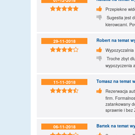
07-12-2018


Przepiekne wido

Sugestia jest 
kierowcami. P
Robert
na temat wy
29-11-2018


Wypozyczalnia z

Troche zbyt dlu
wypozyczenia a
Tomasz
na temat w
11-11-2018


Rezerwacja aut
firm. Formalno
zatankowany do
sprawnie i bez
Bartek
na temat wy
06-11-2018