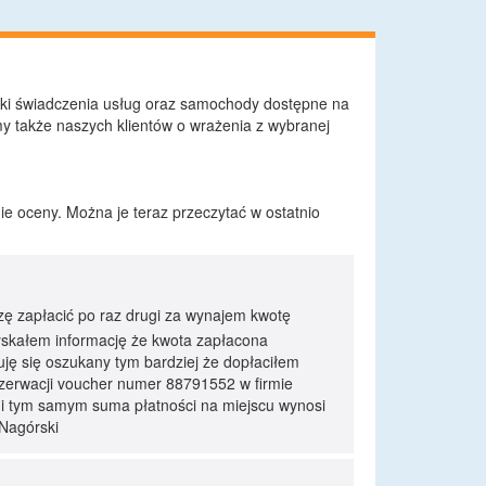
nki świadczenia usług oraz samochody dostępne na
 także naszych klientów o wrażenia z wybranej
e oceny. Można je teraz przeczytać w ostatnio
ę zapłacić po raz drugi za wynajem kwotę
zyskałem informację że kwota zapłacona
uję się oszukany tym bardziej że dopłaciłem
zerwacji voucher numer 88791552 w firmie
i i tym samym suma płatności na miejscu wynosi
 Nagórski