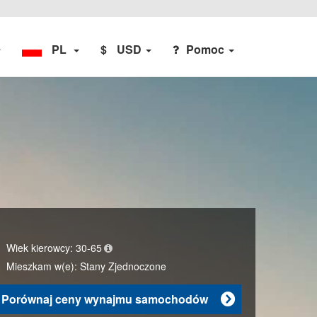
PL
$
USD
Pomoc
Wiek kierowcy:
30-65
Mieszkam w(e):
Stany Zjednoczone
Porównaj ceny wynajmu samochodów
