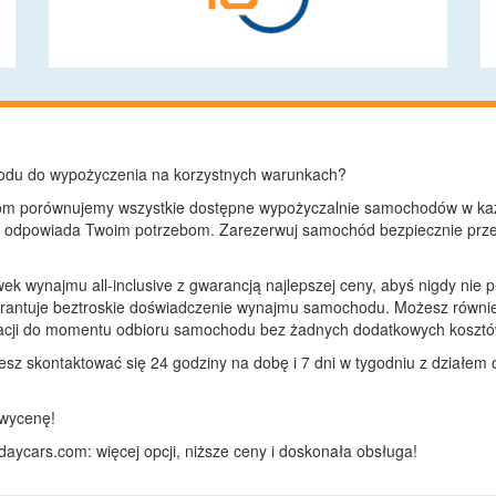
odu do wypożyczenia na korzystnych warunkach?
com porównujemy wszystkie dostępne wypożyczalnie samochodów w ka
ej odpowiada Twoim potrzebom. Zarezerwuj samochód bezpiecznie prze
ek wynajmu all-inclusive z gwarancją najlepszej ceny, abyś nigdy nie p
warantuje beztroskie doświadczenie wynajmu samochodu. Możesz równi
rwacji do momentu odbioru samochodu bez żadnych dodatkowych kosztó
sz skontaktować się 24 godziny na dobę i 7 dni w tygodniu z działem obs
 wycenę!
ycars.com: więcej opcji, niższe ceny i doskonała obsługa!