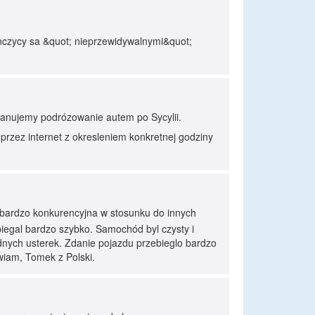
nczycy sa &quot; nieprzewidywalnymi&quot;
 planujemy podrózowanie autem po Sycylii.
przez internet z okresleniem konkretnej godziny
a bardzo konkurencyjna w stosunku do innych
biegal bardzo szybko. Samochód byl czysty i
dnych usterek. Zdanie pojazdu przebieglo bardzo
wiam, Tomek z Polski.