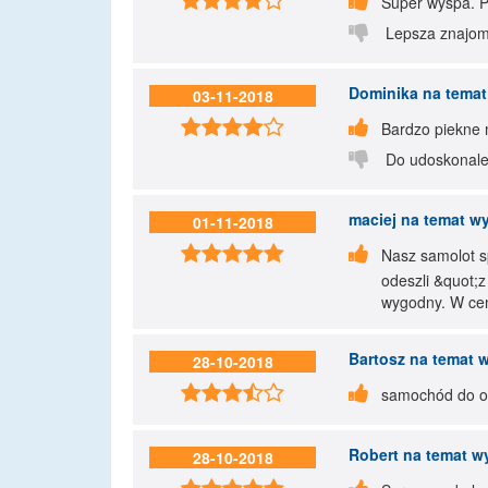


Super wyspa. P

Lepsza znajomo
Dominika
na temat
03-11-2018


Bardzo piekne 

Do udoskonalen
maciej
na temat wy
01-11-2018


Nasz samolot s
odeszli &quot;
wygodny. W cen
Bartosz
na temat w
28-10-2018


samochód do od
Robert
na temat wy
28-10-2018