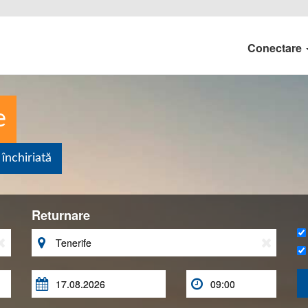
Conectare
e
închiriată
Returnare




