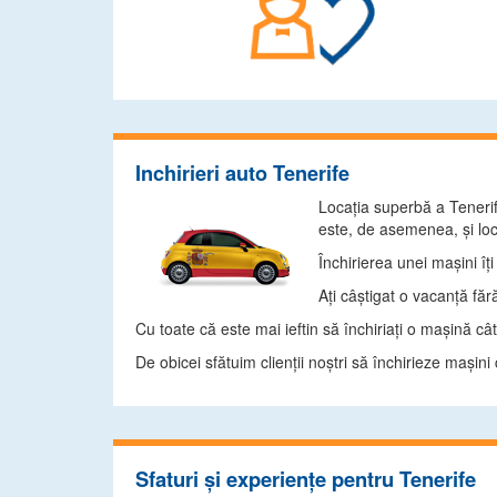
Inchirieri auto Tenerife
Locaţia superbă a Tenerife
este, de asemenea, şi loc
Închirierea unei maşini îţ
Aţi câştigat o vacanţă fără
Cu toate că este mai ieftin să închiriaţi o maşină câ
De obicei sfătuim clienţii noştri să închirieze maşini 
Sfaturi și experiențe pentru Tenerife