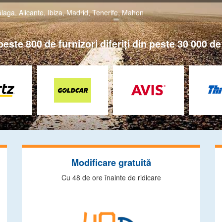
laga
,
Alicante
,
Ibiza
,
Madrid
,
Tenerife
,
Mahon
ste 800 de furnizori diferiţi din peste 30 000 de 
Modificare gratuită
Cu 48 de ore înainte de ridicare