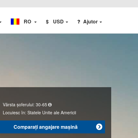
RO
$
USD
Ajutor
Vârsta șoferului:
30-65
Locuiesc în:
Statele Unite ale Americii
Comparaţi angajare maşină
