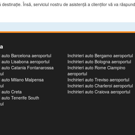
destinație. Însă, serviciul nostru de asistență a clienților vă va răspund
ia
ri auto Barcelona aeroportul
Inchirieri auto Bergamo aeroportul
ri auto Lisabona aeroportul
Inchirieri auto Bologna aeroportul
ri auto Catania Fontanarossa
Inchirieri auto Rome Ciampino
ul
aeroportul
ri auto Milano Malpensa
Inchirieri auto Treviso aeroportul
ul
Inchirieri auto Charleroi aeroportul
ri auto Creta
Inchirieri auto Craiova aeroportul
ri auto Tenerife South
ul