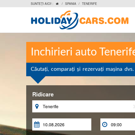
SUNTEŢI AICI! :
/
SPANIA
/
TENERIFE

Inchirieri auto Tenerif
Căutaţi, comparaţi şi rezervaţi maşina dvs. 
Ridicare


