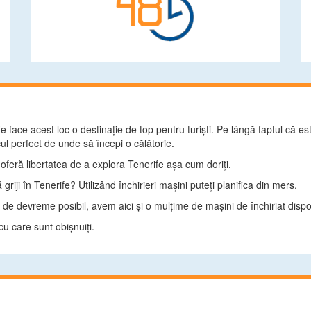
 face acest loc o destinaţie de top pentru turişti. Pe lângă faptul că e
ul perfect de unde să începi o călătorie.
i oferă libertatea de a explora Tenerife aşa cum doriţi.
 griji în Tenerife? Utilizând închirieri maşini puteţi planifica din mers.
t de devreme posibil, avem aici şi o mulţime de maşini de închiriat dispon
cu care sunt obişnuiţi.