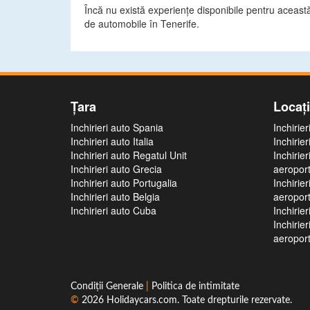
Încă nu există experiențe disponibile pentru această 
de automobile în Tenerife.
Ţara
Locaţ
Inchirieri auto Spania
Inchirie
Inchirieri auto Italia
Inchirie
Inchirieri auto Regatul Unit
Inchirie
Inchirieri auto Grecia
aeroport
Inchirieri auto Portugalia
Inchirie
Inchirieri auto Belgia
aeroport
Inchirieri auto Cuba
Inchirie
Inchirie
aeroport
Condiţii Generale
|
Politica de intimitate
©
2026
Holidaycars.com
. Toate drepturile rezervate.