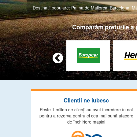
Destinaţii populare:
Palma de Mallorca
,
Barcelona
,
Má
Comparăm preţurile a pe

Clienţii ne iubesc
Peste 1 milion de clienţi au avut încredere în noi
pentru a rezerva pentru ei cea mai bună afacere
de închiriere maşini