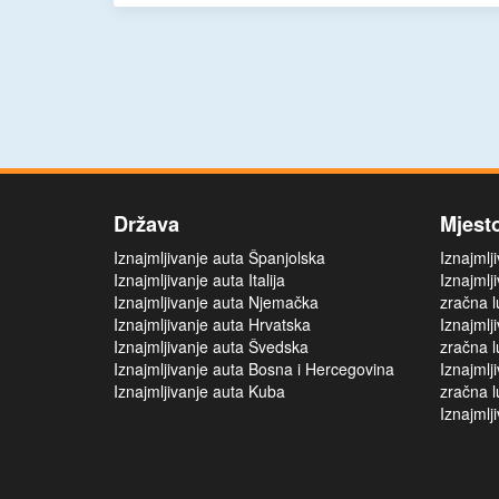
Država
Mjest
Iznajmljivanje auta Španjolska
Iznajmlj
Iznajmljivanje auta Italija
Iznajmlj
Iznajmljivanje auta Njemačka
zračna l
Iznajmljivanje auta Hrvatska
Iznajmlj
Iznajmljivanje auta Švedska
zračna l
Iznajmljivanje auta Bosna i Hercegovina
Iznajmlj
Iznajmljivanje auta Kuba
zračna l
Iznajmlj