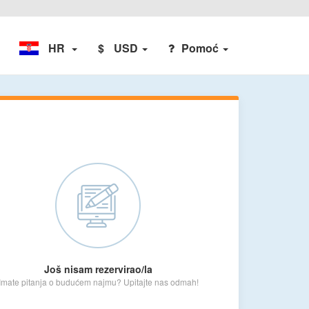
HR
$
USD
Pomoć
Još nisam rezervirao/la
Imate pitanja o budućem najmu? Upitajte nas odmah!