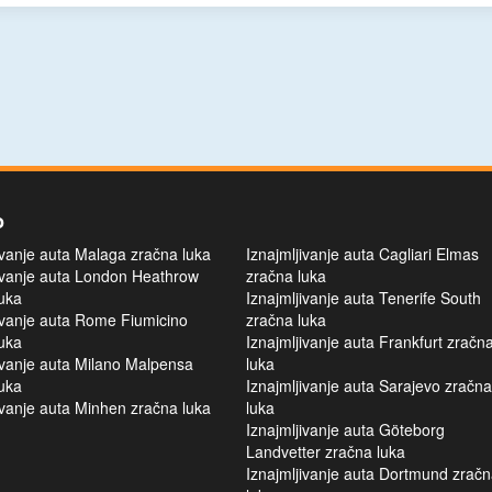
o
ivanje auta Malaga zračna luka
Iznajmljivanje auta Cagliari Elmas
ivanje auta London Heathrow
zračna luka
uka
Iznajmljivanje auta Tenerife South
ivanje auta Rome Fiumicino
zračna luka
uka
Iznajmljivanje auta Frankfurt zračn
ivanje auta Milano Malpensa
luka
uka
Iznajmljivanje auta Sarajevo zračna
ivanje auta Minhen zračna luka
luka
Iznajmljivanje auta Göteborg
Landvetter zračna luka
Iznajmljivanje auta Dortmund zrač