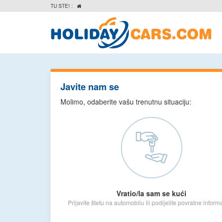
TU STE! :

Javite nam se
Molimo, odaberite vašu trenutnu situaciju:
Vratio/la sam se kući
Prijavite štetu na automobilu ili podijelite povratne informa