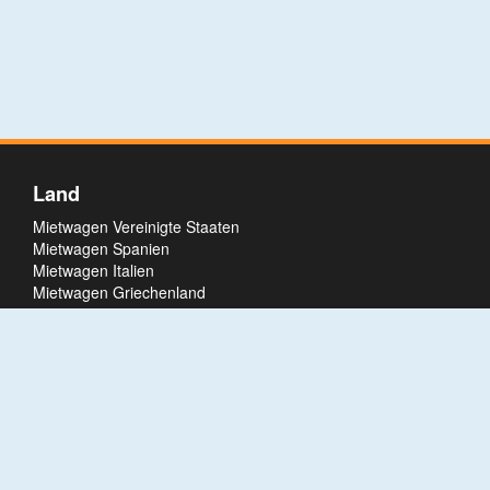
Land
Mietwagen Vereinigte Staaten
Mietwagen Spanien
Mietwagen Italien
Mietwagen Griechenland
Mietwagen Türkei
Mietwagen Portugal
Mietwagen Deutschland
Mietwagen Bosnien und Herzegowina
Mietwagen Kuba
Ort
Mietwagen Palma de Mallorca