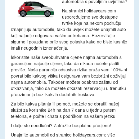
automobila s povoljnim uvjetima?
Na stranici holidaycars.com
uspoređujemo sve dostupne
tvrtke koje na nekom području
iznajmljuju automobile, tako da uvijek možete unajmiti auto
koji najbolje odgovara vašim potrebama. Rezervirajte
sigurno i pouzdano prije svog polaska kako ne biste kasnije
imali neugodnih iznenađenja.
Iskoristite naše sveobuhvatne cijene najma automobila s
garancijom najbolje cijene, tako da nikada nećete platiti
previše. Naša garancija odsustva rizika pruža vam 100%-ni
povrat bilo kakvog viška i osigurava vam bezbrižni doživljaj
najma automobila. Također možete odabrati zaštitu od
otkazivanja, tako da možete otkazati rezervaciju u trenutku
preuzimanja bez ikakvih dodatnih troškova.
Za bilo kakva pitanja ili pomoć, možete se obratiti našoj
službi za korisnike 24h na dan 7 dana u tjednu putem
telefona, e-pošte i chata s podrškom na vašem jeziku.
I dalje ste neodlučni? Zatražite besplatnu procjenu!
Unajmite automobil od stranice holidaycars.com: više