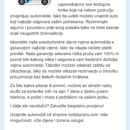
uspoređujemo sve dostupne
tvrtke koje na nekom području
iznajmljuju automobile, tako da uvijek možete unajmiti auto
koji najbolje odgovara vašim potrebama. Rezervirajte
sigurno i pouzdano prije svog polaska kako ne biste kasnije
imali neugodnih iznenađenja.
Iskoristite naše sveobuhvatne cijene najma automobila s
garancijom najbolje cijene, tako da nikada nećete platiti
previše. Naša garancija odsustva rizika pruža vam 100%-ni
povrat bilo kakvog viška i osigurava vam bezbrižni doživljaj
najma automobila. Također možete odabrati zaštitu od
otkazivanja, tako da možete otkazati rezervaciju u trenutku
preuzimanja bez ikakvih dodatnih troškova.
Za bilo kakva pitanja ili pomoć, možete se obratiti našoj
službi za korisnike 24h na dan 7 dana u tjednu putem
telefona, e-pošte i chata s podrškom na vašem jeziku.
I dalje ste neodlučni? Zatražite besplatnu procjenu!
Unajmite automobil od stranice holidaycars.com: više
mogućnosti, niže cijene i izvrsna usluga!