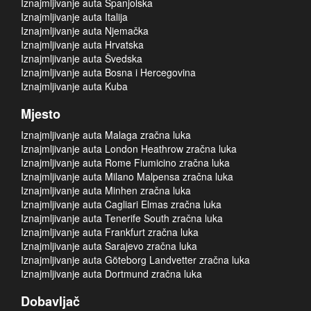
Iznajmljivanje auta Španjolska
Iznajmljivanje auta Italija
Iznajmljivanje auta Njemačka
Iznajmljivanje auta Hrvatska
Iznajmljivanje auta Švedska
Iznajmljivanje auta Bosna i Hercegovina
Iznajmljivanje auta Kuba
Mjesto
Iznajmljivanje auta Malaga zračna luka
Iznajmljivanje auta London Heathrow zračna luka
Iznajmljivanje auta Rome Fiumicino zračna luka
Iznajmljivanje auta Milano Malpensa zračna luka
Iznajmljivanje auta Minhen zračna luka
Iznajmljivanje auta Cagliari Elmas zračna luka
Iznajmljivanje auta Tenerife South zračna luka
Iznajmljivanje auta Frankfurt zračna luka
Iznajmljivanje auta Sarajevo zračna luka
Iznajmljivanje auta Göteborg Landvetter zračna luka
Iznajmljivanje auta Dortmund zračna luka
Dobavljač