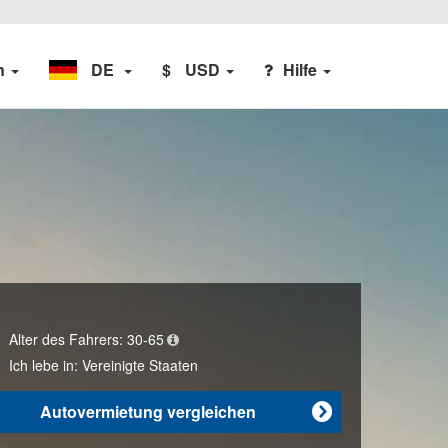
n
DE
$
USD
Hilfe
Alter des Fahrers:
30-65
Ich lebe in:
Vereinigte Staaten
Autovermietung vergleichen
