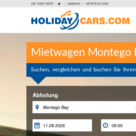
SIE SIND HIER! :
/
JAMAIKA
/
MONTEGO BAY

Mietwagen Montego 
Suchen, vergleichen und buchen Sie Ihre
Abholung


