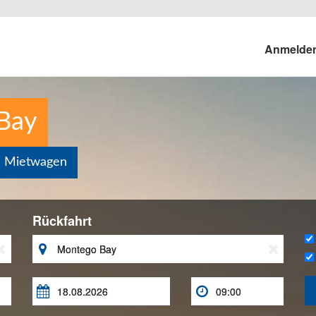
Anmelde
Bay
n Mietwagen
Rückfahrt




