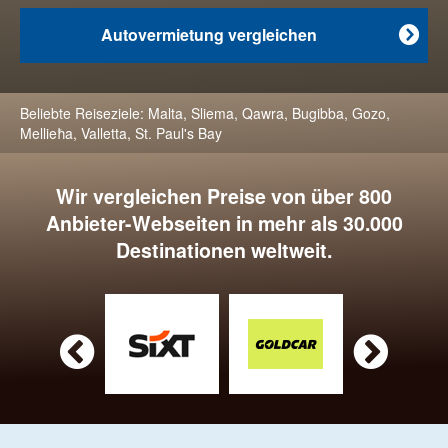
Autovermietung vergleichen

Beliebte Reiseziele:
Malta
,
Sliema
,
Qawra
,
Bugibba
,
Gozo
,
Mellieħa
,
Valletta
,
St. Paul's Bay
Wir vergleichen Preise von über 800
Anbieter-Webseiten in mehr als 30.000
Destinationen weltweit.

