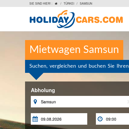
SIE SIND HIER! :
/
TÜRKEI
/
SAMSUN

Mietwagen Samsun
Suchen, vergleichen und buchen Sie Ihre
Abholung


