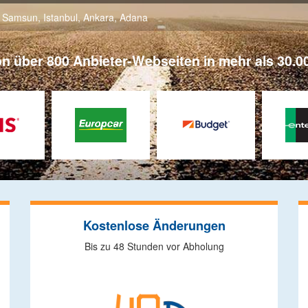
,
Samsun
,
Istanbul
,
Ankara
,
Adana
on über 800 Anbieter-Webseiten in mehr als 30.00
Kostenlose Änderungen
Bis zu 48 Stunden vor Abholung