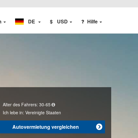
n
DE
$
USD
Hilfe
Alter des Fahrers:
30-65
Ich lebe in:
Vereinigte Staaten
Autovermietung vergleichen
