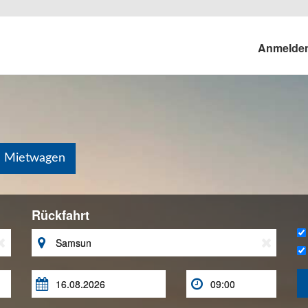
Anmelde
n Mietwagen
Rückfahrt




