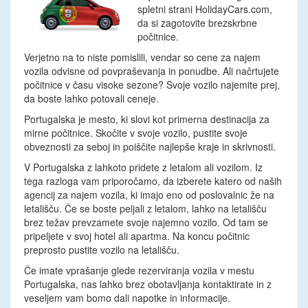
spletni strani HolidayCars.com,
da si zagotovite brezskrbne
počitnice.
Verjetno na to niste pomislili, vendar so cene za najem
vozila odvisne od povpraševanja in ponudbe. Ali načrtujete
počitnice v času visoke sezone? Svoje vozilo najemite prej,
da boste lahko potovali ceneje.
Portugalska je mesto, ki slovi kot primerna destinacija za
mirne počitnice. Skočite v svoje vozilo, pustite svoje
obveznosti za seboj in poiščite najlepše kraje in skrivnosti.
V Portugalska z lahkoto pridete z letalom ali vozilom. Iz
tega razloga vam priporočamo, da izberete katero od naših
agencij za najem vozila, ki imajo eno od poslovalnic že na
letališču. Če se boste peljali z letalom, lahko na letališču
brez težav prevzamete svoje najemno vozilo. Od tam se
pripeljete v svoj hotel ali apartma. Na koncu počitnic
preprosto pustite vozilo na letališču.
Če imate vprašanje glede rezerviranja vozila v mestu
Portugalska, nas lahko brez obotavljanja kontaktirate in z
veseljem vam bomo dali napotke in informacije.