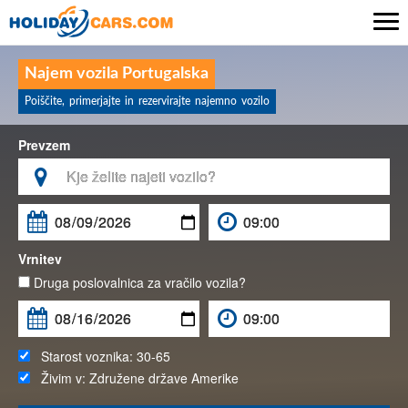

Najem vozila Portugalska
Poiščite, primerjajte in rezervirajte najemno vozilo
Prevzem

Vrnitev
Druga poslovalnica za vračilo vozila?
Starost voznika:
30-65
Živim v:
Združene države Amerike