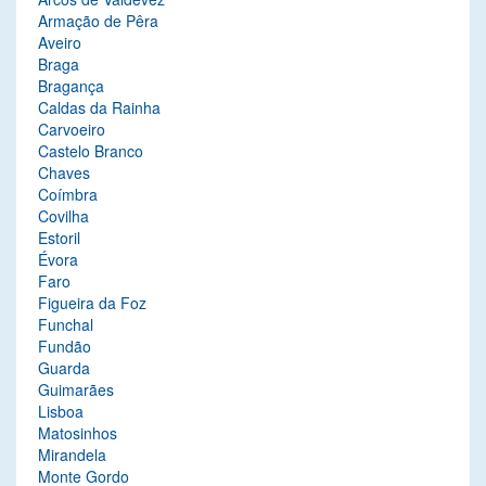
Armação de Pêra
Aveiro
Braga
Bragança
Caldas da Rainha
Carvoeiro
Castelo Branco
Chaves
Coímbra
Covilha
Estoril
Évora
Faro
Figueira da Foz
Funchal
Fundão
Guarda
Guimarães
Lisboa
Matosinhos
Mirandela
Monte Gordo