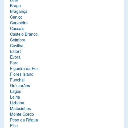
Braga
Bragança
Caniço
Carvoeiro
Cascais
Castelo Branco
Coimbra
Covilha
Estoril
Évora
Faro
Figueira da Foz
Flores Island
Funchal
Guimarães
Lagos
Leiria
Lizbona
Matosinhos
Monte Gordo
Peso da Régua
Pico