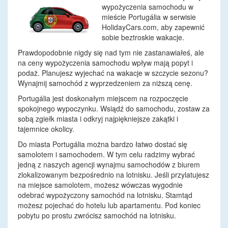
wypożyczenia samochodu w
mieście Portugália w serwisie
HolidayCars.com, aby zapewnić
sobie beztroskie wakacje.
Prawdopodobnie nigdy się nad tym nie zastanawiałeś, ale
na ceny wypożyczenia samochodu wpływ mają popyt i
podaż. Planujesz wyjechać na wakacje w szczycie sezonu?
Wynajmij samochód z wyprzedzeniem za niższą cenę.
Portugália jest doskonałym miejscem na rozpoczęcie
spokojnego wypoczynku. Wsiądź do samochodu, zostaw za
sobą zgiełk miasta i odkryj najpiękniejsze zakątki i
tajemnice okolicy.
Do miasta Portugália można bardzo łatwo dostać się
samolotem i samochodem. W tym celu radzimy wybrać
jedną z naszych agencji wynajmu samochodów z biurem
zlokalizowanym bezpośrednio na lotnisku. Jeśli przylatujesz
na miejsce samolotem, możesz wówczas wygodnie
odebrać wypożyczony samochód na lotnisku. Stamtąd
możesz pojechać do hotelu lub apartamentu. Pod koniec
pobytu po prostu zwrócisz samochód na lotnisku.