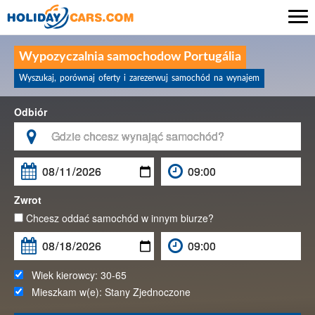

Wypozyczalnia samochodow Portugália
Wyszukaj, porównaj oferty i zarezerwuj samochód na wynajem
Odbiór

Zwrot
Chcesz oddać samochód w innym biurze?
Wiek kierowcy:
30-65
Mieszkam w(e):
Stany Zjednoczone