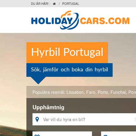
DU ÄR HÄR! :
/
PORTUGAL

Hyrbil Portugal
Sök, jämför och boka din hyrbil
Populära resmål:
Lissabon
,
Faro
,
Porto
,
Funchal
,
Pon
Upphämtnig
