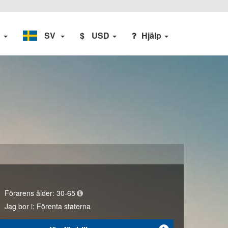
n
SV
$
USD
Hjälp
Förarens ålder:
30-65
Jag bor i:
Förenta staterna