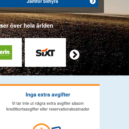
Jämför bilhyra

tser över hela ärlden

Inga extra avgifter
Vi tar inte ut några extra avgifter såsom
kreditkortsavgifter eller reservationskostnader