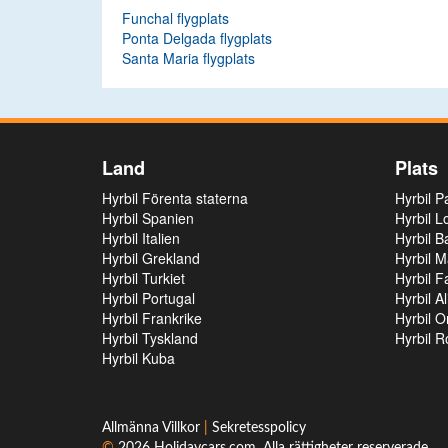
Funchal flygplats
Ponta Delgada flygplats
Santa Maria flygplats
Land
Plats
Hyrbil Förenta staterna
Hyrbil P
Hyrbil Spanien
Hyrbil L
Hyrbil Italien
Hyrbil B
Hyrbil Grekland
Hyrbil M
Hyrbil Turkiet
Hyrbil F
Hyrbil Portugal
Hyrbil Al
Hyrbil Frankrike
Hyrbil O
Hyrbil Tyskland
Hyrbil R
Hyrbil Kuba
Allmänna Villkor
|
Sekretesspolicy