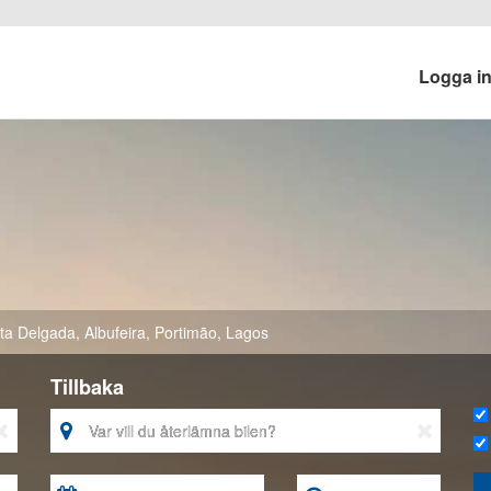
Logga i
ta Delgada
,
Albufeira
,
Portimão
,
Lagos
Tillbaka


