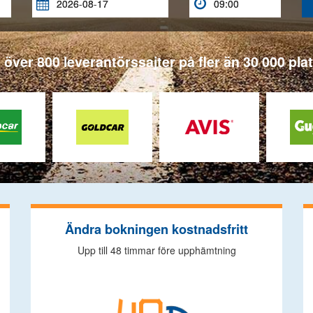


n över 800 leverantörssajter på fler än 30 000 pla
Ändra bokningen kostnadsfritt
Upp till 48 timmar före upphämtning