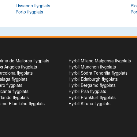
Lissabon flygplats
Pic
Porto flygplats
Por
alma de Mallorca flygplats
Hyrbil Milano Malpensa flygplats
os Angeles flygplats
Hyrbil Munchen flygplats
arcelona flygplats
Hyrbil Södra Teneriffa flygplats
alaga flygplats
Hyrbil Edinburgh flygplats
aro flygplats
Hyrbil Bergamo flygplats
icante flygplats
Hyrbil Pisa flygplats
rlando flygplats
Hyrbil Frankfurt flygplats
ome Fiumicino flygplats
Hyrbil Kiruna flygplats