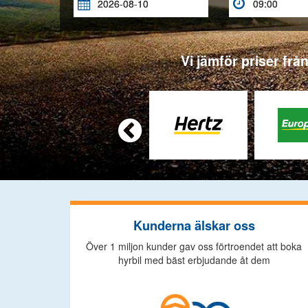


Vi jämför priser frå

Kunderna älskar oss
Över 1 miljon kunder gav oss förtroendet att boka
hyrbil med bäst erbjudande åt dem