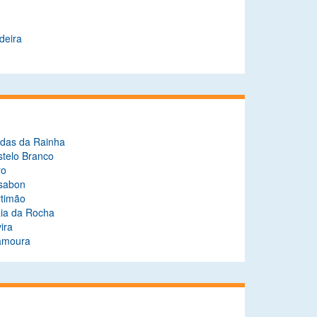
deira
ldas da Rainha
stelo Branco
ro
ssabon
rtimão
aia da Rocha
ira
lamoura