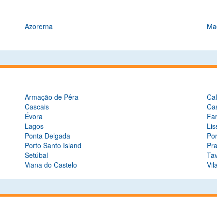
Azorerna
Ma
Armação de Pêra
Ca
Cascais
Ca
Évora
Fa
Lagos
Li
Ponta Delgada
Po
Porto Santo Island
Pr
Setúbal
Tav
Viana do Castelo
Vi