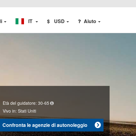
di
IT
$
USD
Aiuto
Età del guidatore:
30-65
Vivo in:
Stati Uniti
Confronta le agenzie di autonoleggio
