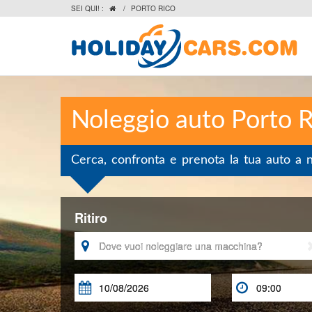
SEI QUI! :
/
PORTO RICO

Noleggio auto Porto R
Cerca, confronta e prenota la tua auto a 
Ritiro


