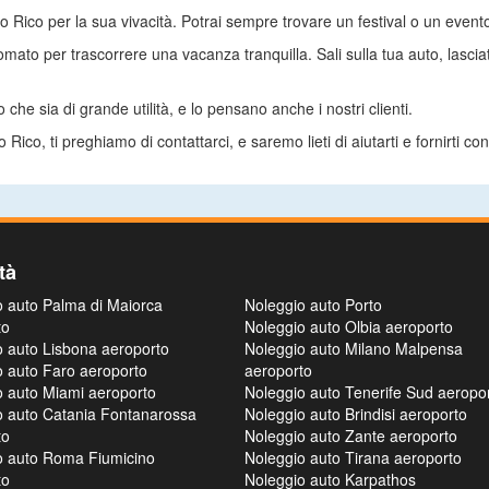
to Rico per la sua vivacità. Potrai sempre trovare un festival o un evento
ato per trascorrere una vacanza tranquilla. Sali sulla tua auto, lasciati l
.
he sia di grande utilità, e lo pensano anche i nostri clienti.
co, ti preghiamo di contattarci, e saremo lieti di aiutarti e fornirti con
tà
o auto Palma di Maiorca
Noleggio auto Porto
to
Noleggio auto Olbia aeroporto
o auto Lisbona aeroporto
Noleggio auto Milano Malpensa
o auto Faro aeroporto
aeroporto
o auto Miami aeroporto
Noleggio auto Tenerife Sud aeropo
o auto Catania Fontanarossa
Noleggio auto Brindisi aeroporto
to
Noleggio auto Zante aeroporto
o auto Roma Fiumicino
Noleggio auto Tirana aeroporto
to
Noleggio auto Karpathos