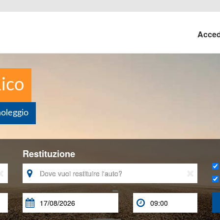
Acce
ico
noleggio
Restituzione




