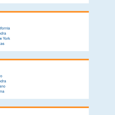
ifornia
ndra
w York
xas
ro
ndra
lano
ma