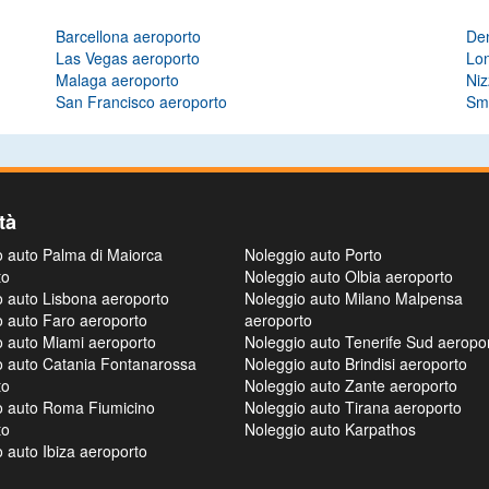
Barcellona aeroporto
De
Las Vegas aeroporto
Lo
Malaga aeroporto
Niz
San Francisco aeroporto
Sm
tà
o auto Palma di Maiorca
Noleggio auto Porto
to
Noleggio auto Olbia aeroporto
o auto Lisbona aeroporto
Noleggio auto Milano Malpensa
o auto Faro aeroporto
aeroporto
o auto Miami aeroporto
Noleggio auto Tenerife Sud aeropo
o auto Catania Fontanarossa
Noleggio auto Brindisi aeroporto
to
Noleggio auto Zante aeroporto
o auto Roma Fiumicino
Noleggio auto Tirana aeroporto
to
Noleggio auto Karpathos
 auto Ibiza aeroporto