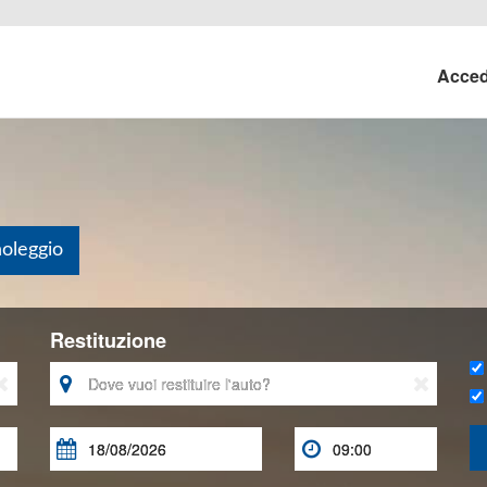
Acce
noleggio
Restituzione




