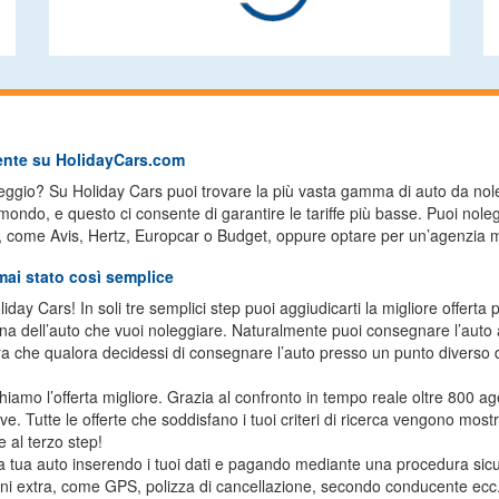
ente su HolidayCars.com
ggio? Su Holiday Cars puoi trovare la più vasta gamma di auto da nole
l mondo, e questo ci consente di garantire le tariffe più basse. Puoi no
li, come Avis, Hertz, Europcar o Budget, oppure optare per un’agenzia m
mai stato così semplice
y Cars! In soli tre semplici step puoi aggiudicarti la migliore offerta p
egna dell’auto che vuoi noleggiare. Naturalmente puoi consegnare l’auto al
a che qualora decidessi di consegnare l’auto presso un punto diverso da
chiamo l’offerta migliore. Grazia al confronto in tempo reale oltre 800 agen
rve. Tutte le offerte che soddisfano i tuoi criteri di ricerca vengono m
 al terzo step!
a tua auto inserendo i tuoi dati e pagando mediante una procedura sicur
ni extra, come GPS, polizza di cancellazione, secondo conducente ecc. Il