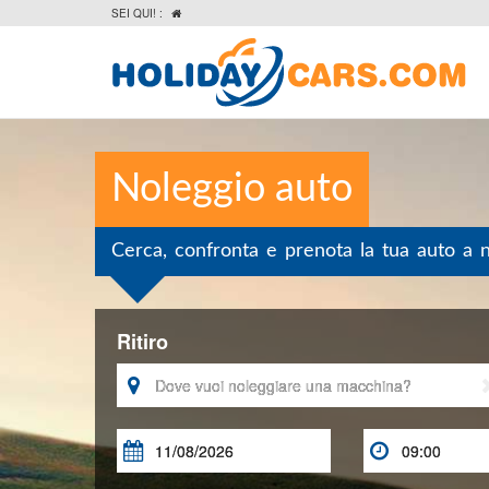
SEI QUI! :

Noleggio auto
Cerca, confronta e prenota la tua auto a 
Ritiro


