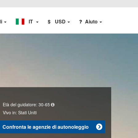
di
IT
$
USD
Aiuto
Età del guidatore:
30-65
Vivo in:
Stati Uniti
Confronta le agenzie di autonoleggio
