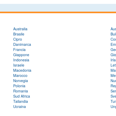
Australia
Aus
Brasile
Bul
Cipro
Co
Danimarca
Emi
Francia
Ge
Giappone
Gio
Indonesia
Irl
Israele
Let
Macedonia
Ma
Marocco
Me
Norvegia
Nu
Polonia
Re
Romania
Ser
Sud Africa
Sv
Tailandia
Tun
Ucraina
Un