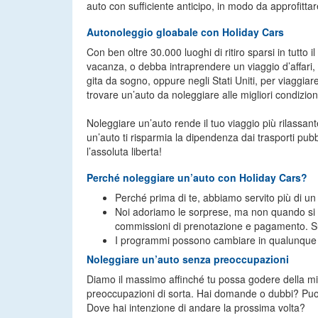
auto con sufficiente anticipo, in modo da approfittare
Autonoleggio gloabale con Holiday Cars
Con ben oltre 30.000 luoghi di ritiro sparsi in tutto
vacanza, o debba intraprendere un viaggio d’affari, 
gita da sogno, oppure negli Stati Uniti, per viaggiar
trovare un’auto da noleggiare alle migliori condizioni
Noleggiare un’auto rende il tuo viaggio più rilassan
un’auto ti risparmia la dipendenza dai trasporti pub
l’assoluta liberta!
Perché noleggiare un’auto con Holiday Cars?
Perché prima di te, abbiamo servito più di un m
Noi adoriamo le sorprese, ma non quando si p
commissioni di prenotazione e pagamento. Su H
I programmi possono cambiare in qualunque mom
Noleggiare un’auto senza preoccupazioni
Diamo il massimo affinché tu possa godere della migl
preoccupazioni di sorta. Hai domande o dubbi? Puoi 
Dove hai intenzione di andare la prossima volta?