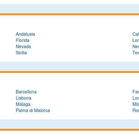
Andalusia
Cal
Florida
Lo
Nevada
Ne
Sicilia
Te
Barcellona
Fa
Lisbona
Lo
Málaga
Mi
Palma di Maiorca
Ro