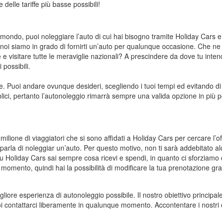
 delle tariffe più basse possibili!
 il mondo, puoi noleggiare l’auto di cui hai bisogno tramite Holiday Cars
noi siamo in grado di fornirti un’auto per qualunque occasione. Che ne 
e e visitare tutte le meraviglie nazionali? A prescindere da dove tu inten
 possibili.
te. Puoi andare ovunque desideri, scegliendo i tuoi tempi ed evitando di 
blici, pertanto l’autonoleggio rimarrà sempre una valida opzione in più 
ilione di viaggiatori che si sono affidati a Holiday Cars per cercare l’of
arla di noleggiar un’auto. Per questo motivo, non ti sarà addebitato a
oliday Cars sai sempre cosa ricevi e spendi, in quanto ci sforziamo di 
ento, quindi hai la possibilità di modificare la tua prenotazione gratu
iore esperienza di autonoleggio possibile. Il nostro obiettivo principale
contattarci liberamente in qualunque momento. Accontentare i nostri cli