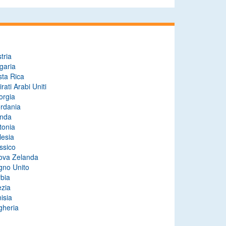
tria
garia
sta Rica
rati Arabi Uniti
orgia
rdania
anda
tonia
lesia
ssico
ova Zelanda
gno Unito
bia
ezia
isia
gheria