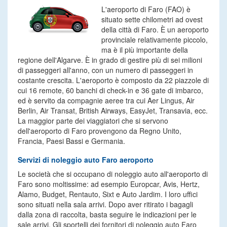
L'aeroporto di Faro (FAO) è
situato sette chilometri ad ovest
della città di Faro. È un aeroporto
provinciale relativamente piccolo,
ma è il più importante della
regione dell'Algarve. È in grado di gestire più di sei milioni
di passeggeri all'anno, con un numero di passeggeri in
costante crescita. L'aeroporto è composto da 22 piazzole di
cui 16 remote, 60 banchi di check-in e 36 gate di imbarco,
ed è servito da compagnie aeree tra cui Aer Lingus, Air
Berlin, Air Transat, British Airways, EasyJet, Transavia, ecc.
La maggior parte dei viaggiatori che si servono
dell'aeroporto di Faro provengono da Regno Unito,
Francia, Paesi Bassi e Germania.
Servizi di noleggio auto Faro aeroporto
Le società che si occupano di noleggio auto all'aeroporto di
Faro sono moltissime: ad esempio Europcar, Avis, Hertz,
Alamo, Budget, Rentauto, Sixt e Auto Jardim. I loro uffici
sono situati nella sala arrivi. Dopo aver ritirato i bagagli
dalla zona di raccolta, basta seguire le indicazioni per le
sale arrivi. Gli sportelli dei fornitori di noleggio auto Faro