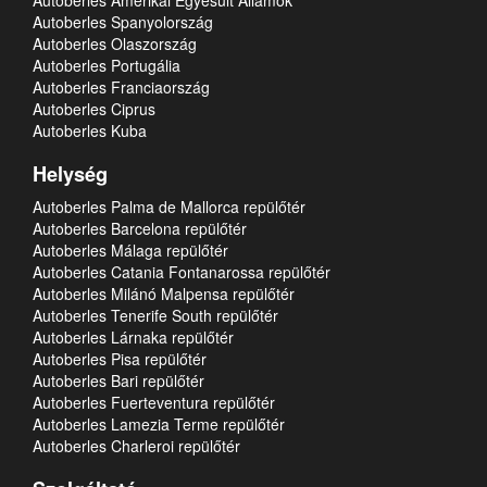
Autoberles Amerikai Egyesült Államok
Autoberles Spanyolország
Autoberles Olaszország
Autoberles Portugália
Autoberles Franciaország
Autoberles Ciprus
Autoberles Kuba
Helység
Autoberles Palma de Mallorca repülőtér
Autoberles Barcelona repülőtér
Autoberles Málaga repülőtér
Autoberles Catania Fontanarossa repülőtér
Autoberles Milánó Malpensa repülőtér
Autoberles Tenerife South repülőtér
Autoberles Lárnaka repülőtér
Autoberles Pisa repülőtér
Autoberles Bari repülőtér
Autoberles Fuerteventura repülőtér
Autoberles Lamezia Terme repülőtér
Autoberles Charleroi repülőtér