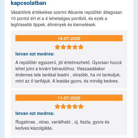
kapcsolatban
Vásárlóink értékelése szerint Alicante repülőtér átlagosan
10
pontot ért el a
4
lehetséges pontból, és ezek a
legfrissebb tippek, élmények és kiemelések.
16-07-2020

Istvan
ezt modnta:
A repülőtér egyszerű, jól értelmezhető. Gyorsan hozzá
lehet jutni a kívánt bérautóhoz. Visszaadáskor
érdemes tele tankkal leadni , olcsóbb, ha mi tankoljuk,
mint az ő tarifájuk. A leadás gyors, és mindig kedves.
11-07-2020

Istvan
ezt modnta:
Rugalmas , olcso, variálható , új, tiszta, gyors és
kedves kiszolgálás.