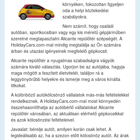
környéken, fokozottan figyeljen
oda a helyi közlekedési
szabályokra.
Nem számít, hogy családi
autóban, sportkocsiban vagy egy kis méretű gépjárműben
szeretné megtapasztalni Alicante repülőtér szépségét. A
HolidayCars.com-mal mindig megtalálja az Ön számára
árban és utazási igényeinek megfelelő gépkocsit.
Alicante repülőtér a nyugalmas szabadságra vágyók
számára kiváló választás. Ugorjon be az autójába, hagyja
maga mögött a feszített életvitelét, találjon rá a
leggyönyörűbb helyekre és ismerje meg a város kínálta
titkokat.
A különböző autókölcsönző vállalatok más-más feltételekkel
rendelkeznek. A HolidayCars.com-mal most könnyedén
összehasonlíthatja az autóbérlő vállalatokat Alicante
repülőtér városában, az aktuálisan elérhető gépkocsikkal
és azok kölcsönzési feltételeivel.
Javaslat: bérelje autót, amilyen korán csak lehet. A
legideálisabb az, ha a szezon előtt kölcsönöz autót. Az árak