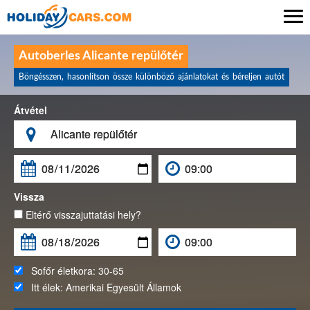

Autoberles Alicante repülőtér
Böngésszen, hasonlítson össze különböző ajánlatokat és béreljen autót
Átvétel

Vissza
Eltérő visszajuttatási hely?
Sofőr életkora:
30-65
Itt élek:
Amerikai Egyesült Államok