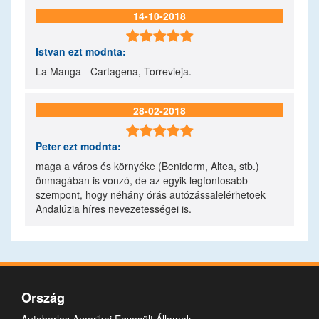
14-10-2018

Istvan
ezt modnta:
La Manga - Cartagena, Torrevieja.
28-02-2018

Peter
ezt modnta:
maga a város és környéke (Benidorm, Altea, stb.)
önmagában is vonzó, de az egyik legfontosabb
szempont, hogy néhány órás autózássalelérhetoek
Andalúzia híres nevezetességei is.
Ország