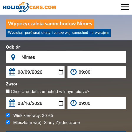

Wypozyczalnia samochodow Nîmes
Wyszukaj, porównaj oferty i zarezerwuj samochód na wynajem
Odbiór

Zwrot
Chcesz oddać samochód w innym biurze?
Wiek kierowcy:
30-65
Mieszkam w(e):
Stany Zjednoczone